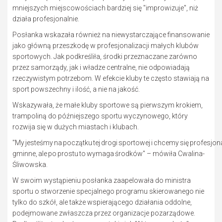
mniejszych miejscowościach bardziej się "improwizuje", niż
działa profesjonalnie.
Posłanka wskazała również na niewystarczające finansowanie
jako główną przeszkodę w profesjonalizacji małych klubów
sportowych. Jak podkreśliła, środki przeznaczane zarówno
przez samorządy, jak i władze centralne, nie odpowiadają
rzeczywistym potrzebom. W efekcie kluby te często stawiają na
sport powszechny i ilość, a nie na jakość.
Wskazywała, że małe kluby sportowe są pierwszym krokiem,
trampoliną do późniejszego sportu wyczynowego, który
rozwija się w dużych miastach i klubach.
"My jesteśmy na początku tej drogi sportowej i chcemy się profesjona
gminne, ale po prostu to wymaga środków" – mówiła Cwalina-
Śliwowska.
W swoim wystąpieniu posłanka zaapelowała do ministra
sportu o stworzenie specjalnego programu skierowanego nie
tylko do szkół, ale także wspierającego działania oddolne,
podejmowane zwłaszcza przez organizacje pozarządowe.