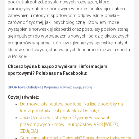
podkreślali potrzebę systemowych rozwiązań, które
pomogłyby klubom sportowym w profesjonalizacji działań i
zapewnieniu młodym sportowcom odpowiedniej opieki –
zarówno fizycznej, jak i psychologicznej. Kto wiem, może
wystąpienie norweskiej ekspertki oraz postulaty posłów staną
się impulsem do wprowadzenia nowych, bardziej skutecznych
programów wsparcia, które uwzględniałyby specyfikę małych
klubów sportowych, stanowiących fundament rozwoju sportu
w Polsce?
Chcesz być na bieżąco z wynikami i informacjami
sportowymi? Polub nas na Facebooku:
SPORTowa Ostrołęka
|
Wypromuj również swoją stronę
Czytaj również:
Darmowe loty posłów pod lupą. Na liście podróży na
koszt podatnika jest posłanka z Ostrołęki
Jaki i Ozdoba w Ostrołęce. "Żyjemy w czasach
przełomowych" - mówili europosłowie PiS [WIDEO,
ZDJĘCIA]
Sumienny jak poseł z Ostrołęki? Sprawdzamy frekwencję