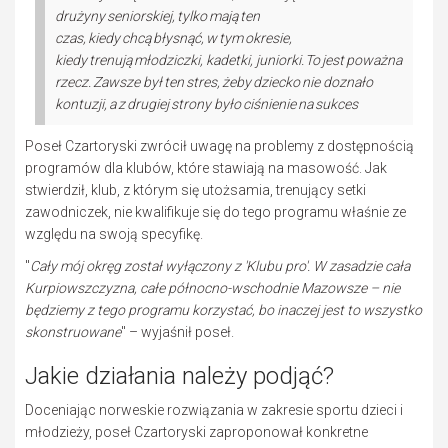
drużyny seniorskiej, tylko mają ten
czas, kiedy chcą błysnąć, w tym okresie,
kiedy trenują młodziczki, kadetki, juniorki. To jest poważna
rzecz. Zawsze był ten stres, żeby dziecko nie doznało
kontuzji, a z drugiej strony było ciśnienie na sukces
Poseł Czartoryski zwrócił uwagę na problemy z dostępnością
programów dla klubów, które stawiają na masowość. Jak
stwierdził, klub, z którym się utożsamia, trenujący setki
zawodniczek, nie kwalifikuje się do tego programu właśnie ze
względu na swoją specyfikę.
"
Cały mój okręg został wyłączony z 'Klubu pro'. W zasadzie cała
Kurpiowszczyzna, całe północno-wschodnie Mazowsze – nie
będziemy z tego programu korzystać, bo inaczej jest to wszystko
skonstruowane
" – wyjaśnił poseł.
Jakie działania należy podjąć?
Doceniając norweskie rozwiązania w zakresie sportu dzieci i
młodzieży, poseł Czartoryski zaproponował konkretne