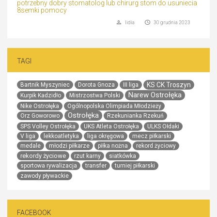
potrzebny dobry stomatolog lub chirurg stom do usuniecia
8semki pomocy
lidia
30 grudnia 2023
TAGI
KS CK Troszyn
Bartnik Myszyniec
Dorota Gnoza
III liga
Narew Ostrołęka
Kurpik Kadzidło
Mistrzostwa Polski
Nike Ostrołęka
Ogólnopolska Olimpiada Młodzieży
Ostrołęka
Orz Goworowo
Rzekunianka Rzekuń
SPS Volley Ostrołęka
UKS Atleta Ostrołęka
ULKS Ołdaki
V liga
lekkoatletyka
liga okręgowa
mecz piłkarski
medale
młodzi piłkarze
piłka nożna
rekord życiowy
rekordy życiowe
rzut karny
siatkówka
sportowa rywalizacja
transfer
turniej piłkarski
zawody pływackie
FACEBOOK