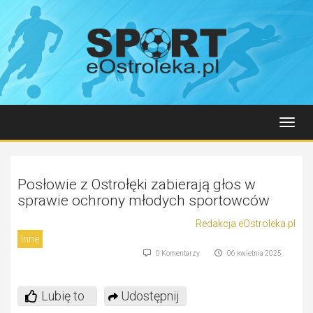
Toggl
navig
Posłowie z Ostrołęki zabierają głos w
sprawie ochrony młodych sportowców
Redakcja eOstroleka.pl
Inne
0 Komentarzy
06 kwietnia 2025
Lubię to
Udostępnij