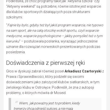
Podkreśliła, że choć programy takie jak "Aktywna szkoła" czy
"Aktywny weekend" są potrzebne, równie istotne jest wsparcie
dla klubów sportowych działających poza strukturami
szkolnymi.
"
Fajnie by było, gdyby też był jakiś program wsparcia, nie typowo
na sam sport, ale na całą otoczkę wokół sportu, czyli wsparcie
medyczne, wsparcie psychologiczne – jakby pomyśleć też o tym
kierunku
" – postulowała posłanka, wyrażając jednocześnie
uznanie dla rozwiązań norweskich prezentowanych podczas
posiedzenia.
Doświadczenia z pierwszej ręki
Głos w dyskusji zabrał również poseł
Arkadiusz Czartoryski
z
Prawa i Sprawiedliwości, który podzielił się swoimi
doświadczeniami jako założyciel klubów siatkarskich, w tym
żeńskiego klubu w Ostrołęce. Podkreślił, że zna z autopsji
problemy, o których mówiła dr Moseid.
Wiem, jak poważny jest to problem, kiedy
trenerzy chcą odnieść sukces, a nie mają