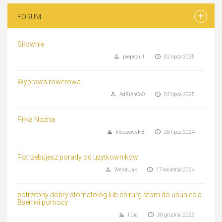
FORUM
Siłownie
piepszu1
02 lipca 2025
Wyprawa rowerowa
AdRiAnOoO
02 lipca 2025
Piłka Nożna
kluczowski8
29 lipca 2024
Potrzebujesz porady od użytkowników
WeronJak
17 kwietnia 2024
potrzebny dobry stomatolog lub chirurg stom do usuniecia
8semki pomocy
lidia
30 grudnia 2023