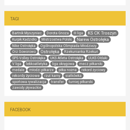
TAGI
KS CK Troszyn
Bartnik Myszyniec
Dorota Gnoza
III liga
Narew Ostrołęka
Kurpik Kadzidło
Mistrzostwa Polski
Nike Ostrołęka
Ogólnopolska Olimpiada Młodzieży
Ostrołęka
Orz Goworowo
Rzekunianka Rzekuń
SPS Volley Ostrołęka
UKS Atleta Ostrołęka
ULKS Ołdaki
V liga
lekkoatletyka
liga okręgowa
mecz piłkarski
medale
młodzi piłkarze
piłka nożna
rekord życiowy
rekordy życiowe
rzut karny
siatkówka
sportowa rywalizacja
transfer
turniej piłkarski
zawody pływackie
FACEBOOK