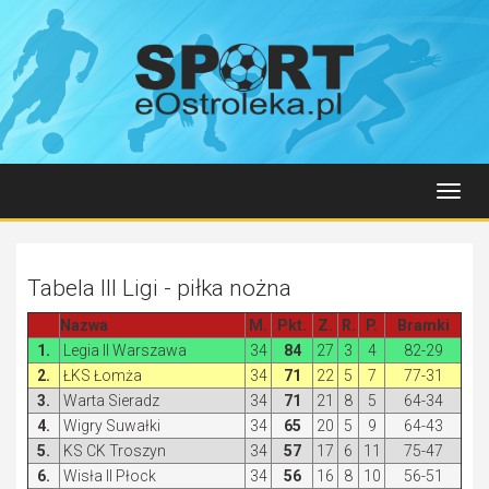
Toggl
navig
Tabela III Ligi - piłka nożna
Nazwa
M.
Pkt.
Z.
R.
P.
Bramki
1.
Legia II Warszawa
34
84
27
3
4
82-29
2.
ŁKS Łomża
34
71
22
5
7
77-31
3.
Warta Sieradz
34
71
21
8
5
64-34
4.
Wigry Suwałki
34
65
20
5
9
64-43
5.
KS CK Troszyn
34
57
17
6
11
75-47
6.
Wisła II Płock
34
56
16
8
10
56-51