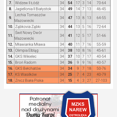
7.
Widzew II Łódź
34
54
17
3
14
70-64
8.
Jagiellonia II Białystok
34
49
14
7
13
46-45
Lechia Tomaszów
9.
34
47
13
8
13
64-55
Mazowiecki
10.
Ząbkovia Ząbki
34
44
13
5
16
72-64
Świt Nowy Dwór
11.
34
41
12
5
17
51-66
Mazowiecki
12.
Mławianka Mława
34
40
11
7
16
55-59
13.
Olimpia Elbląg
34
38
10
8
16
45-61
14.
GKS Wikielec
34
37
10
7
17
40-54
15.
Broń Radom
34
36
9
9
16
40-57
16.
GKS Bełchatów
34
34
9
7
18
50-76
17.
KS Wasilków
34
25
7
4
23
40-79
18.
Znicz Biała Piska
34
15
4
3
27
27-103