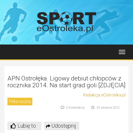
Toggl
navig
APN Ostrołęka. Ligowy debiut chłopców z
rocznika 2014. Na start grad goli [ZDJĘCIA]
Redakcja eOstroleka.pl
Piłka nożna
0 Komentarzy
20 sierpnia 2022
Lubię to
Udostępnij