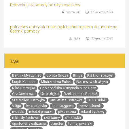
Potrzebujesz porady od użytkowników
WeronJak
17 kwietnia 2024
potrzebny dobry stomatolog lub chirurg stom do usuniecia
8semki pomocy
lidia
30 grudnia 2023
TAGI
KS CK Troszyn
Bartnik Myszyniec
Dorota Gnoza
III liga
Narew Ostrołęka
Kurpik Kadzidło
Mistrzostwa Polski
Nike Ostrołęka
Ogólnopolska Olimpiada Młodzieży
Ostrołęka
Orz Goworowo
Rzekunianka Rzekuń
SPS Volley Ostrołęka
UKS Atleta Ostrołęka
ULKS Ołdaki
V liga
lekkoatletyka
liga okręgowa
mecz piłkarski
medale
młodzi piłkarze
piłka nożna
rekord życiowy
rekordy życiowe
rzut karny
siatkówka
sportowa rywalizacja
transfer
turniej piłkarski