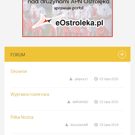
FORUM
Siłownie
piepszu1
02 lipca 2025
Wyprawa rowerowa
AdRiAnOoO
02 lipca 2025
Piłka Nożna
kluczowski8
29 lipca 2024