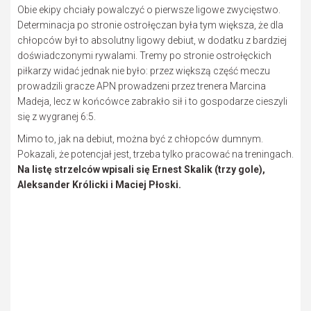
Obie ekipy chciały powalczyć o pierwsze ligowe zwycięstwo.
Determinacja po stronie ostrołęczan była tym większa, że dla
chłopców był to absolutny ligowy debiut, w dodatku z bardziej
doświadczonymi rywalami. Tremy po stronie ostrołęckich
piłkarzy widać jednak nie było: przez większą część meczu
prowadzili gracze APN prowadzeni przez trenera Marcina
Madeja, lecz w końcówce zabrakło sił i to gospodarze cieszyli
się z wygranej 6:5.
Mimo to, jak na debiut, można być z chłopców dumnym.
Pokazali, że potencjał jest, trzeba tylko pracować na treningach.
Na listę strzelców wpisali się Ernest Skalik (trzy gole),
Aleksander Królicki i Maciej Płoski.