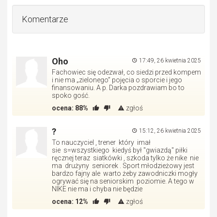
Komentarze
Oho
17:49, 26 kwietnia 2025
Fachowiec się odezwał, co siedzi przed kompem
i nie ma „zielonego” pojęcia o sporcie i jego
finansowaniu. A p. Darka pozdrawiam bo to
spoko gość.
ocena:
88%
zgłoś
?
15:12, 26 kwietnia 2025
To nauczyciel , trener który imał
sie s=wszystkiego kiedyś był "gwiazdą" piłki
ręcznej teraz siatkówki , szkoda tylko że nike nie
ma drużyny seniorek . Sport młodzieżowy jest
bardzo fajny ale warto żeby zawodniczki mogły
ogrywać się na seniorskim poziomie. A tego w
NIKE nie ma i chyba nie będzie
ocena:
12%
zgłoś