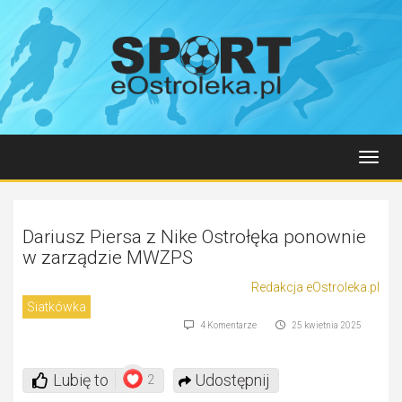
Toggl
navig
Dariusz Piersa z Nike Ostrołęka ponownie
w zarządzie MWZPS
Redakcja eOstroleka.pl
Siatkówka
4 Komentarze
25 kwietnia 2025
Lubię to
Udostępnij
2