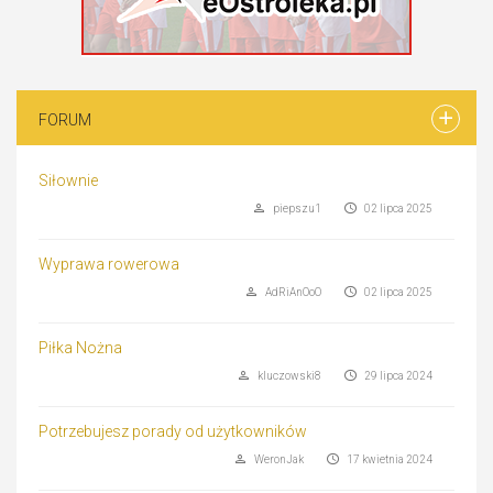
FORUM
Siłownie
piepszu1
02 lipca 2025
Wyprawa rowerowa
AdRiAnOoO
02 lipca 2025
Piłka Nożna
kluczowski8
29 lipca 2024
Potrzebujesz porady od użytkowników
WeronJak
17 kwietnia 2024