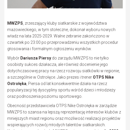
MWZPS
, zrzeszający kluby siatkarskie z województwa
mazowieckiego, w tym stołeczne, dokonał wyboru nowych
władz na lata 2025-2029. Walne zebranie zakończono w
czwartek po 23:00 po przeprowadzeniu wszystkich procedur
głosowania i formalnym ogłoszeniu wyników.
Wybór
Dariusza Piersy
do zarządu MWZPS to nie tylko
osobisty sukces działacza, ale również docenienie jego
dotychczasowej pracy na rzecz rozwoju siatkówki w regionie,
a szczególnie w Ostrołęce. Jako prezes i trener
OTPS Nike
Ostrołęka
, Piersa od lat konsekwentnie działa na rzecz
popularyzacji tej dyscypliny sportu wśród dzieci i młodzieży
oraz podnoszenia poziomu sportowego.
Obecność przedstawiciela OTPS Nike Ostrołęka w zarządzie
MWZPS to szansa na lepszą reprezentację interesów klubów z
mniejszych miast regionu oraz możliwość realizacji projektów
wspierających rozwój młodych talentów siatkarskich.