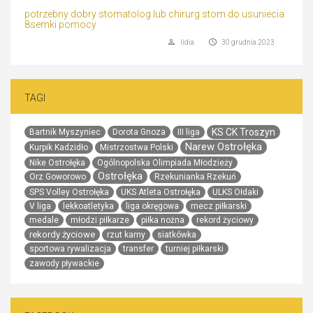
potrzebny dobry stomatolog lub chirurg stom do usuniecia
8semki pomocy
lidia
30 grudnia 2023
TAGI
KS CK Troszyn
Bartnik Myszyniec
Dorota Gnoza
III liga
Narew Ostrołęka
Kurpik Kadzidło
Mistrzostwa Polski
Nike Ostrołęka
Ogólnopolska Olimpiada Młodzieży
Ostrołęka
Orz Goworowo
Rzekunianka Rzekuń
SPS Volley Ostrołęka
UKS Atleta Ostrołęka
ULKS Ołdaki
V liga
lekkoatletyka
liga okręgowa
mecz piłkarski
medale
młodzi piłkarze
piłka nożna
rekord życiowy
rekordy życiowe
rzut karny
siatkówka
sportowa rywalizacja
transfer
turniej piłkarski
zawody pływackie