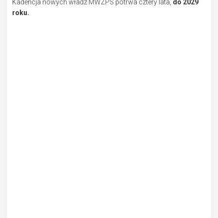
Kadencja nowych władz MWZPS potrwa cztery lata,
do 2029
roku.