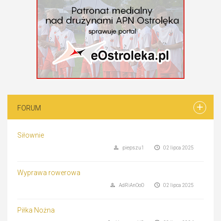
FORUM
Siłownie
piepszu1
02 lipca 2025
Wyprawa rowerowa
AdRiAnOoO
02 lipca 2025
Piłka Nożna