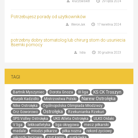
kluczowski8
29 lipca 2024
Potrzebujesz porady od użytkowników
WeronJak
17 kwietnia 2024
potrzebny dobry stomatolog lub chirurg stom do usuniecia
8semki pomocy
lidia
30 grudnia 2023
TAGI
KS CK Troszyn
Bartnik Myszyniec
Dorota Gnoza
III liga
Narew Ostrołęka
Kurpik Kadzidło
Mistrzostwa Polski
Nike Ostrołęka
Ogólnopolska Olimpiada Młodzieży
Ostrołęka
Orz Goworowo
Rzekunianka Rzekuń
SPS Volley Ostrołęka
UKS Atleta Ostrołęka
ULKS Ołdaki
V liga
lekkoatletyka
liga okręgowa
mecz piłkarski
medale
młodzi piłkarze
piłka nożna
rekord życiowy
rekordy życiowe
rzut karny
siatkówka