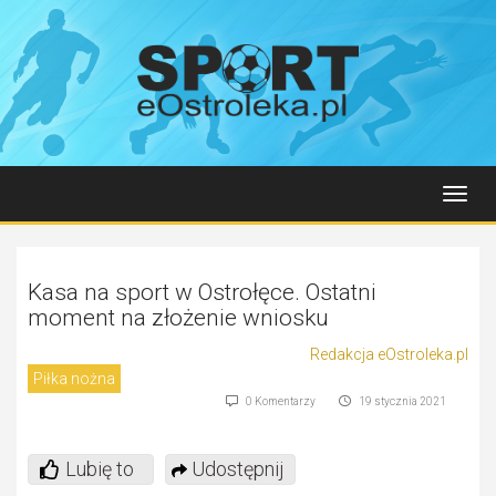
Toggl
navig
Kasa na sport w Ostrołęce. Ostatni
moment na złożenie wniosku
Redakcja eOstroleka.pl
Piłka nożna
0 Komentarzy
19 stycznia 2021
Lubię to
Udostępnij