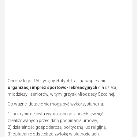
Oprócz tego, 150 tysięcy złotych trafi na wspieranie
organizacji imprez sportowo-rekreacyjnych
dla dzieci,
młodzieży i seniorów, w tym Igrzysk Młodzieży Szkolnej.
Co ważne, dotacje nie mogą być wykorzystane na:
1) pokrycie deficytu wynikającego z przedsięwzięć
zrealizowanych przed datą podpisania umowy,
2) działalność gospodarczą, polityczną lub religijną,
3) opłacanie odsetek za zwłokę w płatnościach,