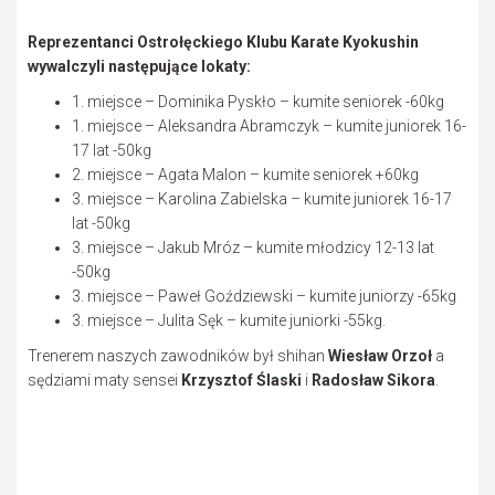
Reprezentanci Ostrołęckiego Klubu Karate Kyokushin
wywalczyli następujące lokaty:
1. miejsce – Dominika Pyskło – kumite seniorek -60kg
1. miejsce – Aleksandra Abramczyk – kumite juniorek 16-
17 lat -50kg
2. miejsce – Agata Malon – kumite seniorek +60kg
3. miejsce – Karolina Zabielska – kumite juniorek 16-17
lat -50kg
3. miejsce – Jakub Mróz – kumite młodzicy 12-13 lat
-50kg
3. miejsce – Paweł Goździewski – kumite juniorzy -65kg
3. miejsce – Julita Sęk – kumite juniorki -55kg.
Trenerem naszych zawodników był shihan
Wiesław Orzoł
a
sędziami maty sensei
Krzysztof Ślaski
i
Radosław Sikora
.