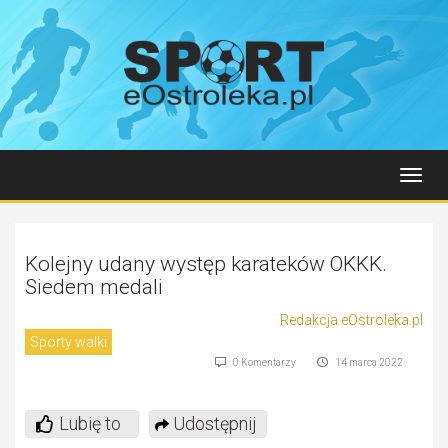
Toggl
navig
Kolejny udany występ karateków OKKK.
Siedem medali
Redakcja eOstroleka.pl
Sporty walki
0 Komentarzy
14 marca 2022
Lubię to
Udostępnij