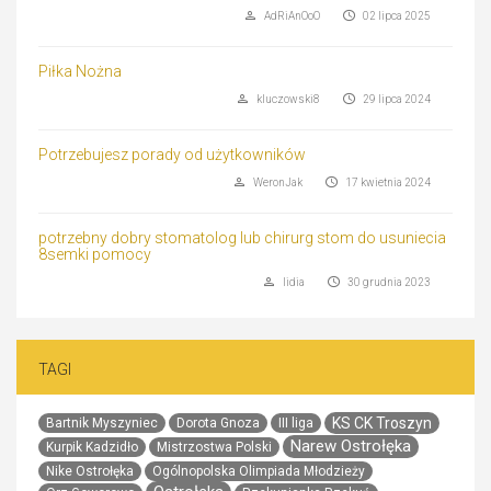
AdRiAnOoO
02 lipca 2025
Piłka Nożna
kluczowski8
29 lipca 2024
Potrzebujesz porady od użytkowników
WeronJak
17 kwietnia 2024
potrzebny dobry stomatolog lub chirurg stom do usuniecia
8semki pomocy
lidia
30 grudnia 2023
TAGI
KS CK Troszyn
Bartnik Myszyniec
Dorota Gnoza
III liga
Narew Ostrołęka
Kurpik Kadzidło
Mistrzostwa Polski
Nike Ostrołęka
Ogólnopolska Olimpiada Młodzieży