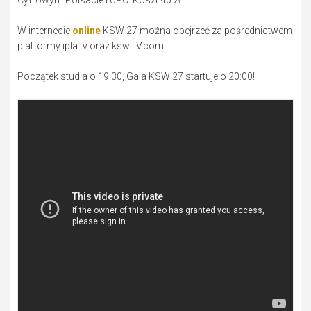
Cyfrowym Polsacie i UPC. Koszt 40 zł.
W internecie
online
KSW 27 można obejrzeć za pośrednictwem
platformy ipla.tv oraz kswTV.com
Początek studia o 19:30, Gala KSW 27 startuje o 20:00!