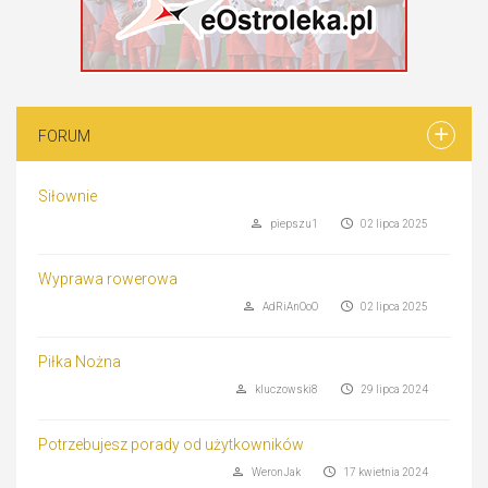
FORUM
Siłownie
piepszu1
02 lipca 2025
Wyprawa rowerowa
AdRiAnOoO
02 lipca 2025
Piłka Nożna
kluczowski8
29 lipca 2024
Potrzebujesz porady od użytkowników
WeronJak
17 kwietnia 2024