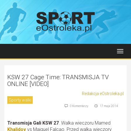
Toggl
navig
KSW 27 Cage Time: TRANSMISJA TV
ONLINE [VIDEO]
Redakcja eOstroleka.pl
Sporty walki
0 Komentarzy
17 maja 2014
Transmisja Gali KSW 27
. Walka wieczoru Mamed
Khalidov
vs Maiquel Falcao. Przed walką wieczory