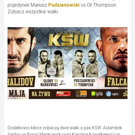
pojedynek Mariusz
Pudzianowski
vs Oli Thompson.
Zobacz wszystkie walki.
Dodatkowo kibice zobaczą dwie walki o pas KSW: Aslambek
Saidov vs Borys Mańkowski oraz Karolina Kowalkiewicz vs