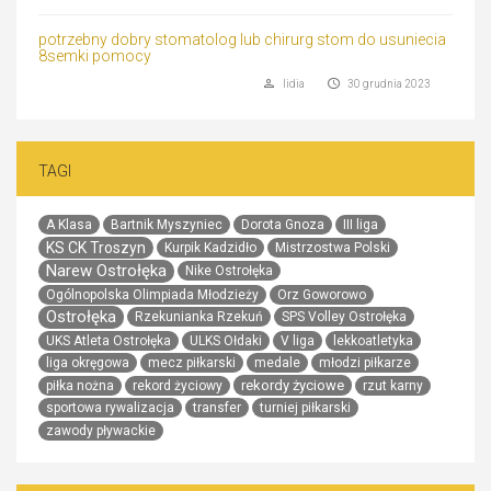
potrzebny dobry stomatolog lub chirurg stom do usuniecia
8semki pomocy
lidia
30 grudnia 2023
TAGI
A Klasa
Bartnik Myszyniec
Dorota Gnoza
III liga
KS CK Troszyn
Kurpik Kadzidło
Mistrzostwa Polski
Narew Ostrołęka
Nike Ostrołęka
Ogólnopolska Olimpiada Młodzieży
Orz Goworowo
Ostrołęka
Rzekunianka Rzekuń
SPS Volley Ostrołęka
UKS Atleta Ostrołęka
ULKS Ołdaki
V liga
lekkoatletyka
liga okręgowa
mecz piłkarski
medale
młodzi piłkarze
rekordy życiowe
piłka nożna
rekord życiowy
rzut karny
sportowa rywalizacja
transfer
turniej piłkarski
zawody pływackie