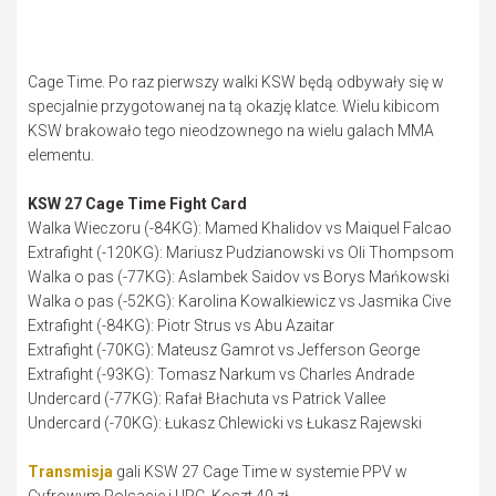
Cage Time. Po raz pierwszy walki KSW będą odbywały się w
specjalnie przygotowanej na tą okazję klatce. Wielu kibicom
KSW brakowało tego nieodzownego na wielu galach MMA
elementu.
KSW 27 Cage Time Fight Card
Walka Wieczoru (-84KG): Mamed Khalidov vs Maiquel Falcao
Extrafight (-120KG): Mariusz Pudzianowski vs Oli Thompsom
Walka o pas (-77KG): Aslambek Saidov vs Borys Mańkowski
Walka o pas (-52KG): Karolina Kowalkiewicz vs Jasmika Cive
Extrafight (-84KG): Piotr Strus vs Abu Azaitar
Extrafight (-70KG): Mateusz Gamrot vs Jefferson George
Extrafight (-93KG): Tomasz Narkum vs Charles Andrade
Undercard (-77KG): Rafał Błachuta vs Patrick Vallee
Undercard (-70KG): Łukasz Chlewicki vs Łukasz Rajewski
Transmisja
gali KSW 27 Cage Time w systemie PPV w