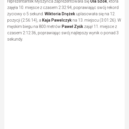
reprezentantek Myszyńca zaprezentowała się
Ola Szok
, która
zajęła 10. miejsce z czasem 2:32:94, poprawiając swój rekord
życiowy o 5 sekund.
Wiktoria Drężek
uplasowała się na 12.
pozycji (2:56:14), a
Kaja Pawelczyk
na 13. miejscu (3:01:26). W
męskim biegu na 800 metrów
Paweł Zyśk
zajął 11. miejsce z
czasem 2:12:36, poprawiając swój najlepszy wynik o ponad 3
sekundy.