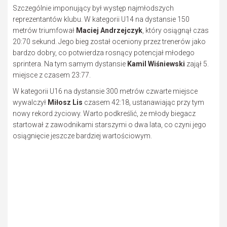
Szczególnie imponujący był występ najmłodszych
reprezentantów klubu. W kategorii U14 na dystansie 150
metrów triumfował
Maciej Andrzejczyk
, który osiągnął czas
20:70 sekund. Jego bieg został oceniony przez trenerów jako
bardzo dobry, co potwierdza rosnący potencjał młodego
sprinterа. Na tym samym dystansie
Kamil Wiśniewski
zajął 5.
miejsce z czasem 23:77.
W kategorii U16 na dystansie 300 metrów czwarte miejsce
wywalczył
Miłosz Lis
czasem 42:18, ustanawiając przy tym
nowy rekord życiowy. Warto podkreślić, że młody biegacz
startował z zawodnikami starszymi o dwa lata, co czyni jego
osiągnięcie jeszcze bardziej wartościowym.