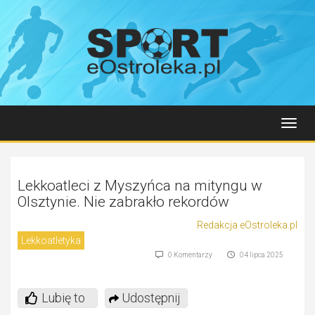
Toggl
navig
Lekkoatleci z Myszyńca na mityngu w
Olsztynie. Nie zabrakło rekordów
Redakcja eOstroleka.pl
Lekkoatletyka
0 Komentarzy
04 lipca 2025
Lubię to
Udostępnij