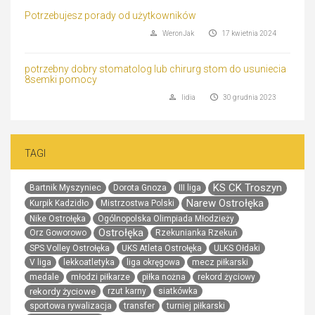
Potrzebujesz porady od użytkowników
WeronJak
17 kwietnia 2024
potrzebny dobry stomatolog lub chirurg stom do usuniecia
8semki pomocy
lidia
30 grudnia 2023
TAGI
KS CK Troszyn
Bartnik Myszyniec
Dorota Gnoza
III liga
Narew Ostrołęka
Kurpik Kadzidło
Mistrzostwa Polski
Nike Ostrołęka
Ogólnopolska Olimpiada Młodzieży
Ostrołęka
Orz Goworowo
Rzekunianka Rzekuń
SPS Volley Ostrołęka
UKS Atleta Ostrołęka
ULKS Ołdaki
V liga
lekkoatletyka
liga okręgowa
mecz piłkarski
medale
młodzi piłkarze
piłka nożna
rekord życiowy
rekordy życiowe
rzut karny
siatkówka
sportowa rywalizacja
transfer
turniej piłkarski