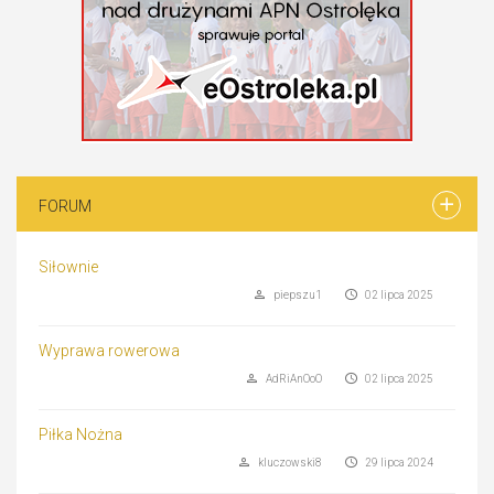
FORUM
Siłownie
piepszu1
02 lipca 2025
Wyprawa rowerowa
AdRiAnOoO
02 lipca 2025
Piłka Nożna
kluczowski8
29 lipca 2024