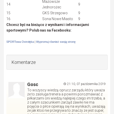
Mazowsze
14
9
Jednorożec
15
GKS Strzegowo
9
16
Sona Nowe Miasto
9
Chcesz być na bieżąco z wynikami i informacjami
sportowymi? Polub nas na Facebooku:
SPORTowa Ostrołęka
|
Wypromuj również swoją stronę
Komentarze
Gosc
21:10, 07 października 2019
To wszyscy wiedzą oprucz zarządu który uważa
że to zasługa trenera a powinni porozmawiać z
piłkarzami oni wiedzą najlepiej czego im trzeba, a
z całym szacunkiem zarząd zawiłe nie ma
pojęcia o piłce opierają się na wynikach, uważają
że jak ktoś nie przegrywa to znaczy że jest super,