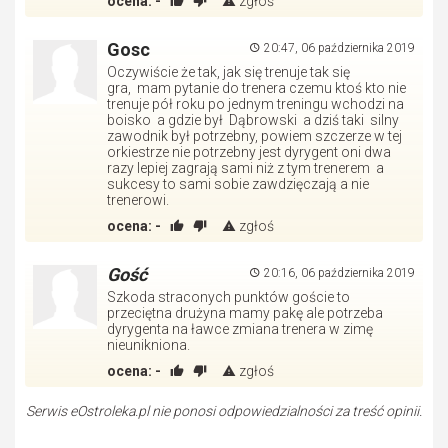
ocena:
-
zgłoś
Gosc
20:47, 06 października 2019
Oczywiście że tak, jak się trenuje tak się
gra, mam pytanie do trenera czemu ktoś kto nie
trenuje pół roku po jednym treningu wchodzi na
boisko a gdzie był Dąbrowski a dziś taki silny
zawodnik był potrzebny, powiem szczerze w tej
orkiestrze nie potrzebny jest dyrygent oni dwa
razy lepiej zagrają sami niż z tym trenerem a
sukcesy to sami sobie zawdzięczają a nie
trenerowi.
ocena:
-
zgłoś
Gość
20:16, 06 października 2019
Szkoda straconych punktów goście to
przeciętna drużyna mamy pakę ale potrzeba
dyrygenta na ławce zmiana trenera w zimę
nieunikniona.
ocena:
-
zgłoś
Serwis eOstroleka.pl nie ponosi odpowiedzialności za treść opinii.