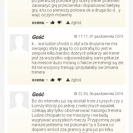
po pierwszej połowie gry dobry trener powinien
zauważyć grę przeciwnika i dopasować taktykę
gry, a tu co pierwszy połowa ok a druga do d... y
więc oczym mówimy.
ocena:
-
zgłoś
Gość
17:17, 07 października 2019
k.....wa ludzie chodzi o styl a ta drużyna nie ma
swojego stylu grają to co potrafią bo jest w
zespole kilku bardzo dobrych piłkarzy ale trener
jest za wszystko odpowiedzialny sami piłkarze
na mieście duzo mówią o fakcie że treningi są złe
itd nie wszyscy trenują i przydałaby sie zmiana
trenera
ocena:
-
zgłoś
Gość
22:50, 06 października 2019
Bo do internetu już się dostali trole z Łysych czy z
Łomży którzy po jednej z nielicznych wpadek
czekają aby tylko obsmarować naszego trenera.
Ludzie chłopaki to nie maszyny i nie będą
wygrywać wszystkich meczy. Przypomnę że jak
narazie jesteśmy nie pokonani ! p.s Sowa co
dopiero wrócił zza granicy a gra już po kilku