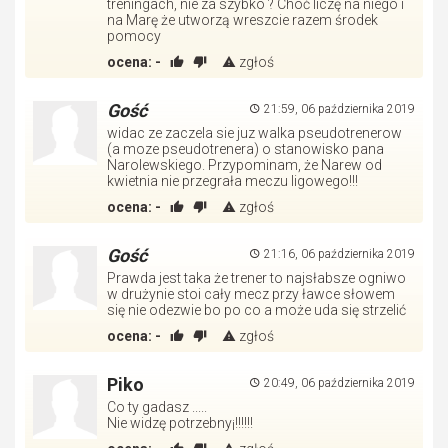
treningach, nie za szybko ? Choć liczę na niego i
na Marę że utworzą wreszcie razem środek
pomocy
ocena:
-
zgłoś
Gość
21:59, 06 października 2019
widac ze zaczela sie juz walka pseudotrenerow
(a moze pseudotrenera) o stanowisko pana
Narolewskiego. Przypominam, że Narew od
kwietnia nie przegrała meczu ligowego!!!
ocena:
-
zgłoś
Gość
21:16, 06 października 2019
Prawda jest taka że trener to najsłabsze ogniwo
w drużynie stoi cały mecz przy ławce słowem
się nie odezwie bo po co a może uda się strzelić
ocena:
-
zgłoś
Piko
20:49, 06 października 2019
Co ty gadasz .....
Nie widzę potrzebny¡!!!!!!