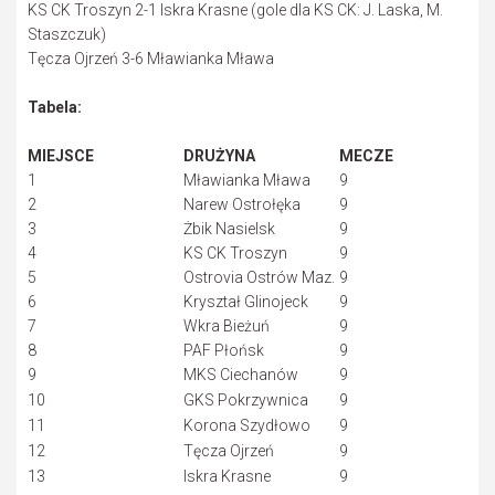
KS CK Troszyn 2-1 Iskra Krasne (gole dla KS CK: J. Laska, M.
Staszczuk)
Tęcza Ojrzeń 3-6 Mławianka Mława
Tabela:
MIEJSCE
DRUŻYNA
MECZE
1
Mławianka Mława
9
2
Narew Ostrołęka
9
3
Żbik Nasielsk
9
4
KS CK Troszyn
9
5
Ostrovia Ostrów Maz.
9
6
Kryształ Glinojeck
9
7
Wkra Bieżuń
9
8
PAF Płońsk
9
9
MKS Ciechanów
9
10
GKS Pokrzywnica
9
11
Korona Szydłowo
9
12
Tęcza Ojrzeń
9
13
Iskra Krasne
9