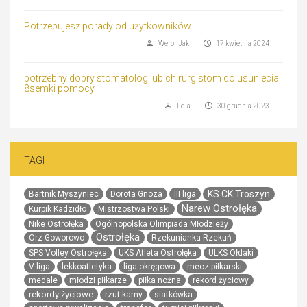
Potrzebujesz porady od użytkowników
WeronJak
17 kwietnia 2024
potrzebny dobry stomatolog lub chirurg stom do usuniecia
8semki pomocy
lidia
30 grudnia 2023
TAGI
KS CK Troszyn
Bartnik Myszyniec
Dorota Gnoza
III liga
Narew Ostrołęka
Kurpik Kadzidło
Mistrzostwa Polski
Nike Ostrołęka
Ogólnopolska Olimpiada Młodzieży
Ostrołęka
Orz Goworowo
Rzekunianka Rzekuń
SPS Volley Ostrołęka
UKS Atleta Ostrołęka
ULKS Ołdaki
V liga
lekkoatletyka
liga okręgowa
mecz piłkarski
medale
młodzi piłkarze
piłka nożna
rekord życiowy
rekordy życiowe
rzut karny
siatkówka