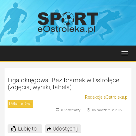
Toggl
navig
Liga okręgowa. Bez bramek w Ostrołęce
(zdjęcia, wyniki, tabela)
Redakcja eOstroleka.pl
Piłka nożna
8 Komentarzy
06 października 2019
Lubię to
Udostępnij