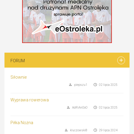
FORUM
Siłownie
piepszu1
02 lipca 2025
Wyprawa rowerowa
AdRiAnOoO
02 lipca 2025
Piłka Nożna
kluczowski8
29 lipca 2024