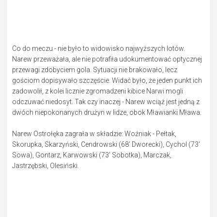
Co do meczu - nie było to widowisko najwyższych lotów.
Narew przeważała, ale nie potrafiła udokumentować optycznej
przewagi zdobyciem gola. Sytuacji nie brakowało, lecz
gościom dopisywało szczęście. Widać było, że jeden punkt ich
zadowolił, z kolei licznie zgromadzeni kibice Narwi mogli
odczuwać niedosyt. Tak czy inaczej - Narew wciąż jest jedną z
dwóch niepokonanych drużyn w lidze, obok Mławianki Mława.
Narew Ostrołęka zagrała w składzie: Woźniak - Pełtak,
Skorupka, Skarzyński, Cendrowski (68' Dworecki), Cychol (73'
Sowa), Gontarz, Karwowski (73' Sobotka), Marczak,
Jastrzębski, Olesiński.