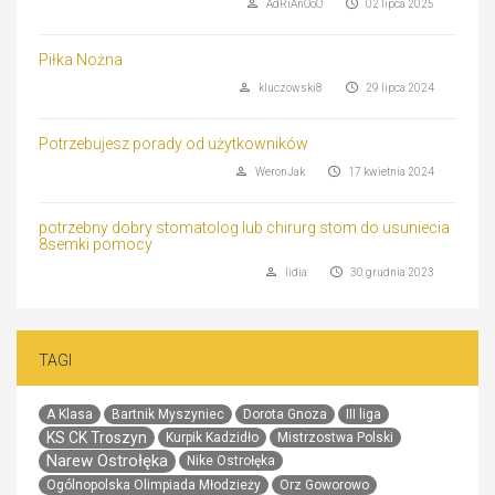
AdRiAnOoO
02 lipca 2025
Piłka Nożna
kluczowski8
29 lipca 2024
Potrzebujesz porady od użytkowników
WeronJak
17 kwietnia 2024
potrzebny dobry stomatolog lub chirurg stom do usuniecia
8semki pomocy
lidia
30 grudnia 2023
TAGI
A Klasa
Bartnik Myszyniec
Dorota Gnoza
III liga
KS CK Troszyn
Kurpik Kadzidło
Mistrzostwa Polski
Narew Ostrołęka
Nike Ostrołęka
Ogólnopolska Olimpiada Młodzieży
Orz Goworowo