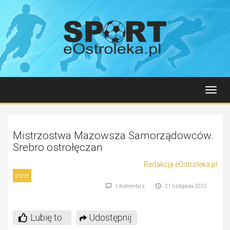
Toggl
navig
Mistrzostwa Mazowsza Samorządowców.
Srebro ostrołęczan
Redakcja eOstroleka.pl
Inne
1 Komentarz
21 listopada 2022
Lubię to
Udostępnij