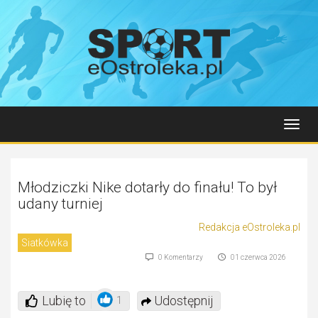
Toggl
navig
Młodziczki Nike dotarły do finału! To był
udany turniej
Redakcja eOstroleka.pl
Siatkówka
0 Komentarzy
01 czerwca 2026
Lubię to
Udostępnij
1