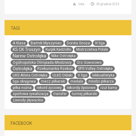
lidia
30 grudnia 2023
TAGI
A Klasa
Bartnik Myszyniec
Dorota Gnoza
III liga
KS CK Troszyn
Kurpik Kadzidło
Mistrzostwa Polski
Narew Ostrołęka
Nike Ostrołęka
Ogólnopolska Olimpiada Młodzieży
Orz Goworowo
Ostrołęka
Rzekunianka Rzekuń
SPS Volley Ostrołęka
UKS Atleta Ostrołęka
ULKS Ołdaki
V liga
lekkoatletyka
liga okręgowa
mecz piłkarski
medale
młodzi piłkarze
rekordy życiowe
piłka nożna
rekord życiowy
rzut karny
sportowa rywalizacja
transfer
turniej piłkarski
zawody pływackie
FACEBOOK