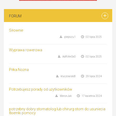
FORUM
Siłownie
piepszu1
02 lipca 2025
Wyprawa rowerowa
AdRiAnOoO
02 lipca 2025
Piłka Nożna
kluczowski8
29 lipca 2024
Potrzebujesz porady od użytkowników
WeronJak
17 kwietnia 2024
potrzebny dobry stomatolog lub chirurg stom do usuniecia
8semki pomocy