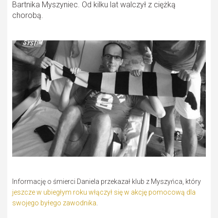
Bartnika Myszyniec. Od kilku lat walczył z ciężką
chorobą.
Informację o śmierci Daniela przekazał klub z Myszyńca, który
jeszcze w ubiegłym roku włączył się w akcję pomocową dla
swojego byłego zawodnika
.