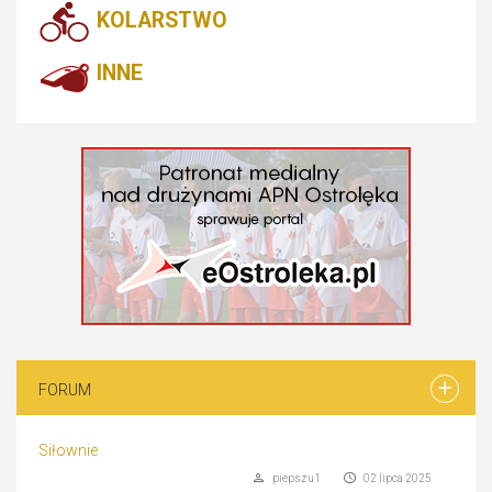
KOLARSTWO
INNE
FORUM
Siłownie
piepszu1
02 lipca 2025