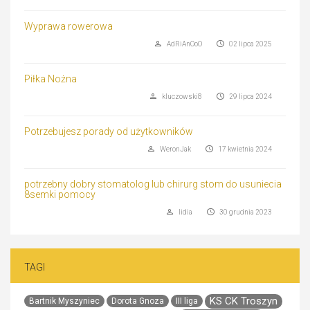
Wyprawa rowerowa
AdRiAnOoO
02 lipca 2025
Piłka Nożna
kluczowski8
29 lipca 2024
Potrzebujesz porady od użytkowników
WeronJak
17 kwietnia 2024
potrzebny dobry stomatolog lub chirurg stom do usuniecia
8semki pomocy
lidia
30 grudnia 2023
TAGI
KS CK Troszyn
Bartnik Myszyniec
Dorota Gnoza
III liga