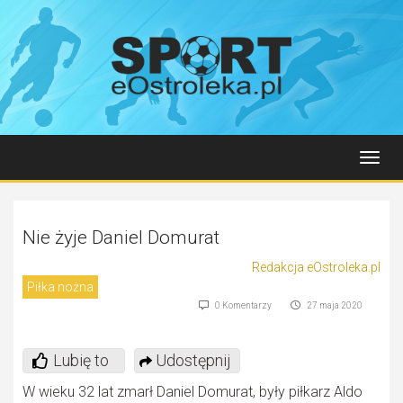
Toggl
navig
Nie żyje Daniel Domurat
Redakcja eOstroleka.pl
Piłka nożna
0 Komentarzy
27 maja 2020
Lubię to
Udostępnij
W wieku 32 lat zmarł Daniel Domurat, były piłkarz Aldo