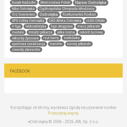
Narew Ostrołęka
Kurpik Kadzidło
Mistrzostwa Polski
Nike Ostrołęka
Ogólnopolska Olimpiada Młodzieży
Ostrołęka
Orz Goworowo
Rzekunianka Rzekuń
SPS Volley Ostrołęka
UKS Atleta Ostrołęka
ULKS Ołdaki
V liga
lekkoatletyka
liga okręgowa
mecz piłkarski
medale
młodzi piłkarze
piłka nożna
rekord życiowy
rekordy życiowe
rzut karny
siatkówka
sportowa rywalizacja
transfer
turniej piłkarski
zawody pływackie
FACEBOOK
Korzystając ze strony, wyrażasz zgodę na używanie cookie.
Przeczytaj więcej
.
eOstrołęka © 2006 - 2026 JML Sp. z o.o.