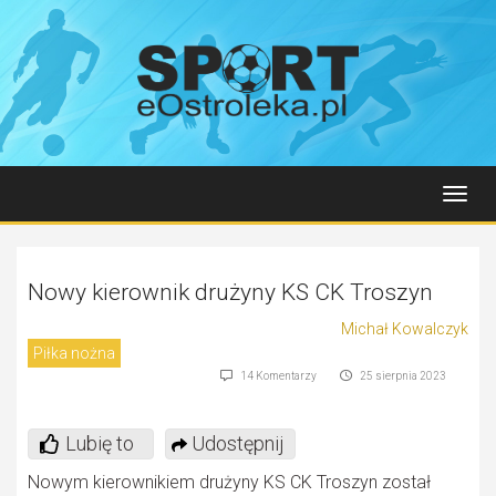
Toggl
navig
Nowy kierownik drużyny KS CK Troszyn
Michał Kowalczyk
Piłka nożna
14 Komentarzy
25 sierpnia 2023
Lubię to
Udostępnij
Nowym kierownikiem drużyny KS CK Troszyn został