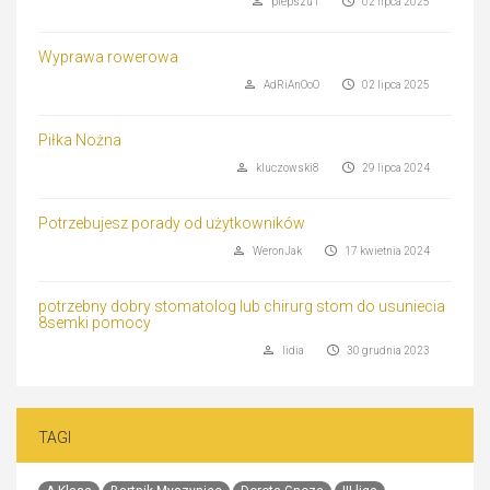
piepszu1
02 lipca 2025
Wyprawa rowerowa
AdRiAnOoO
02 lipca 2025
Piłka Nożna
kluczowski8
29 lipca 2024
Potrzebujesz porady od użytkowników
WeronJak
17 kwietnia 2024
potrzebny dobry stomatolog lub chirurg stom do usuniecia
8semki pomocy
lidia
30 grudnia 2023
TAGI