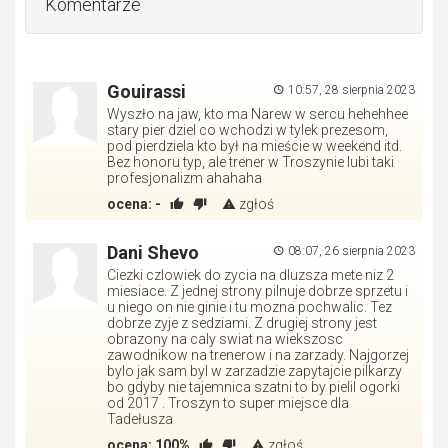
Komentarze
Gouirassi
10:57, 28 sierpnia 2023
Wyszło na jaw, kto ma Narew w sercu hehehhee
stary pier dziel co wchodzi w tylek prezesom,
pod pierdziela kto był na mieście w weekend itd.
Bez honoru typ, ale trener w Troszynie lubi taki
profesjonalizm ahahaha
ocena:
-
zgłoś
Dani Shevo
08:07, 26 sierpnia 2023
Ciezki czlowiek do zycia na dluzsza mete niz 2
miesiace. Z jednej strony pilnuje dobrze sprzetu i
u niego on nie ginie i tu mozna pochwalic. Tez
dobrze zyje z sedziami. Z drugiej strony jest
obrazony na caly swiat na wiekszosc
zawodnikow na trenerow i na zarzady. Najgorzej
bylo jak sam byl w zarzadzie zapytajcie pilkarzy
bo gdyby nie tajemnica szatni to by pielil ogorki
od 2017 . Troszyn to super miejsce dla
Tadełusza
ocena:
100%
zgłoś