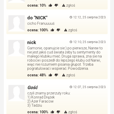
ocena:
10%
zgłoś
do "NICK"
12:12, 25 sierpnia 2023
cicho Franuuuuś
ocena:
100%
zgłoś
nick
12:10, 25 sierpnia 2023
Gamonie, opanujcie sie:) po pierwsze, Narew to
nie jest jakiś cud świata żeby tu sentymenty do
małego klubiku mieć. Druga sprawa, zna sie na
robocie i poszedł do lepszego klubu od Narwi,
więc nie rozumiem pisania głupot. Trzeba
pogratulować i wspierać. Powodzenia.
ocena:
48%
zgłoś
Gość
12:07, 25 sierpnia 2023
czyli znamy przerzuty roku:
1) Konrad Drężek
2) Azer Faracow
3) Tadziu
ocena:
100%
zgłoś