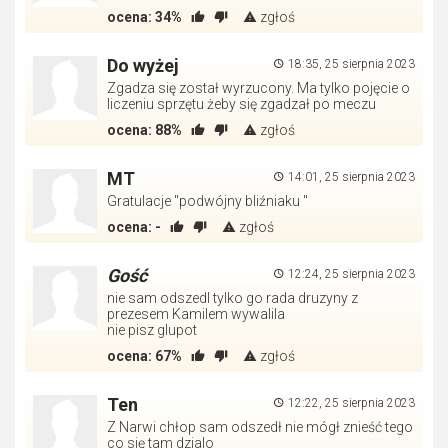
ocena:
34%
zgłoś
Do wyżej
18:35, 25 sierpnia 2023
Zgadza się został wyrzucony. Ma tylko pojęcie o
liczeniu sprzętu żeby się zgadzał po meczu
ocena:
88%
zgłoś
MT
14:01, 25 sierpnia 2023
Gratulacje ''podwójny bliźniaku ''
ocena:
-
zgłoś
Gość
12:24, 25 sierpnia 2023
nie sam odszedl tylko go rada druzyny z
prezesem Kamilem wywalila
nie pisz glupot
ocena:
67%
zgłoś
Ten
12:22, 25 sierpnia 2023
Z Narwi chłop sam odszedł nie mógł znieść tego
co się tam dzialo