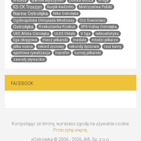
A Klasa
Bartnik Myszyniec
Dorota Gnoza
III liga
KS CK Troszyn
Kurpik Kadzidło
Mistrzostwa Polski
Narew Ostrołęka
Nike Ostrołęka
Ogólnopolska Olimpiada Młodzieży
Orz Goworowo
Ostrołęka
Rzekunianka Rzekuń
SPS Volley Ostrołęka
UKS Atleta Ostrołęka
ULKS Ołdaki
V liga
lekkoatletyka
liga okręgowa
mecz piłkarski
medale
młodzi piłkarze
rekordy życiowe
piłka nożna
rekord życiowy
rzut karny
sportowa rywalizacja
transfer
turniej piłkarski
zawody pływackie
FACEBOOK
Korzystając ze strony, wyrażasz zgodę na używanie cookie.
Przeczytaj więcej
.
eOstrołęka © 2006 - 2026 JML Sp. z o.o.