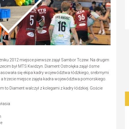
oczniku 2012 miejsce pierwsze zajął Sambor Tczew. Na drugim
trzecim był MTS Kwidzyn. Diament Ostrołęka zajął ósme
lasowała się ekipa kadry województwa łódzkiego, srebrnymi
 a trzecie miejsce zajęła kadra województwa pomorskiego.
ym to Diament walczył z kolegami z kadry łódzkiej. Goście
ołasia
m
re