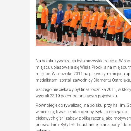
Na boisku rywalizacja była niezwykle zacięta. W r
miejscu uplasowała się Wisła Płock, a na miejscu 
miejsce. W roczniku 2011 na pierwszym miejscu up
medalistami zostali zawodnicy Diamentu Ostrołęka,
Szczególnie ciekawy był finał rocznika 2011, w któr
wygrali 23:19 po emocjonującym pojedynku.
Równolegle do rywalizacji na boisku, przy hali im. G
w niedzielę trwał piknik rodzinny. Była to okazja do
ciekawych gier i zabaw z piłką ręczną jako motywe
przewodnim. Były też dmuchańce, piana party i dob