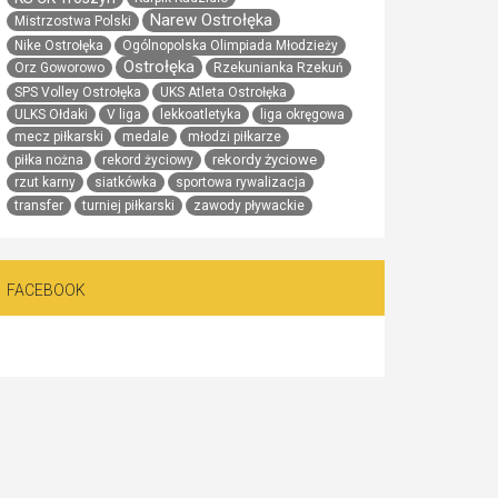
Narew Ostrołęka
Mistrzostwa Polski
Nike Ostrołęka
Ogólnopolska Olimpiada Młodzieży
Ostrołęka
Orz Goworowo
Rzekunianka Rzekuń
SPS Volley Ostrołęka
UKS Atleta Ostrołęka
ULKS Ołdaki
V liga
lekkoatletyka
liga okręgowa
mecz piłkarski
medale
młodzi piłkarze
rekordy życiowe
piłka nożna
rekord życiowy
rzut karny
siatkówka
sportowa rywalizacja
transfer
turniej piłkarski
zawody pływackie
FACEBOOK