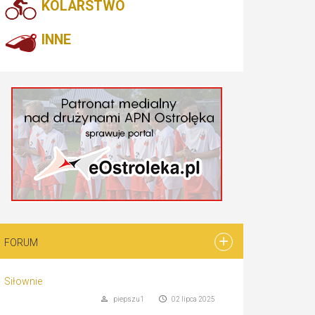
KOLARSTWO
INNE
FORUM
Siłownie
piepszu1
02 lipca 2025