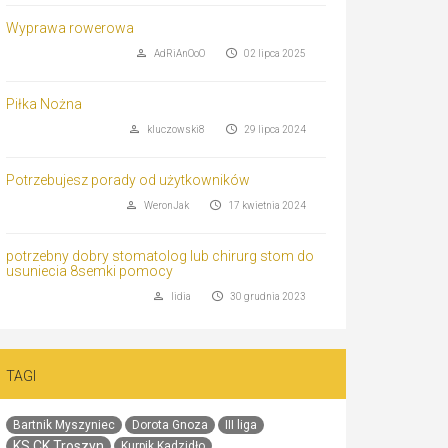
Wyprawa rowerowa
AdRiAnOoO
02 lipca 2025
Piłka Nożna
kluczowski8
29 lipca 2024
Potrzebujesz porady od użytkowników
WeronJak
17 kwietnia 2024
potrzebny dobry stomatolog lub chirurg stom do
usuniecia 8semki pomocy
lidia
30 grudnia 2023
TAGI
Bartnik Myszyniec
Dorota Gnoza
III liga
KS CK Troszyn
Kurpik Kadzidło