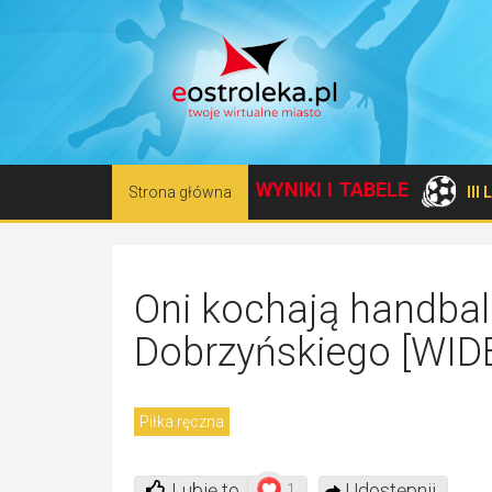
WYNIKI I TABELE
Strona główna
III
Oni kochają handbal
Dobrzyńskiego [WID
Piłka ręczna
Lubię to
Udostępnij
1