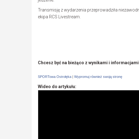
jedzenie.
Transmisję z wydarzenia przeprowadziła niezawod
ekipa RCS Livestream.
Chcesz być na bieżąco z wynikami i informacjam
SPORTowa Ostrołęka
|
Wypromuj również swoją stronę
Wideo do artykułu: