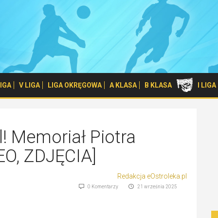
 LIGA
V LIGA
LIGA OKRĘGOWA
A KLASA
B KLASA
I LIG
l! Memoriał Piotra
EO, ZDJĘCIA]
Redakcja eOstroleka.pl
0 Komentarzy
21 września 2025