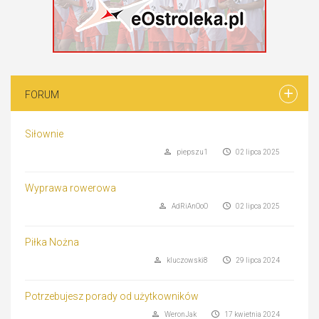
FORUM
Siłownie
piepszu1
02 lipca 2025
Wyprawa rowerowa
AdRiAnOoO
02 lipca 2025
Piłka Nożna
kluczowski8
29 lipca 2024
Potrzebujesz porady od użytkowników
WeronJak
17 kwietnia 2024