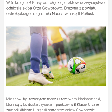
W 5. kolejce B Klasy ostrołęckiej efektowne zwycięstwo
odniosła ekipa Orza Goworowo. Drużyna z powiatu
ostrołęckiego rozgromiła Nadnarwiankę II Pułtusk.
Miejscowi byli faworytem meczu z rezerwami Nadnarwianki,
które są tylko dostarczycielami punktów w B Klasie. Orz nie
zawiódł kibicom i urządził ostre strzelanie w Goworowie.