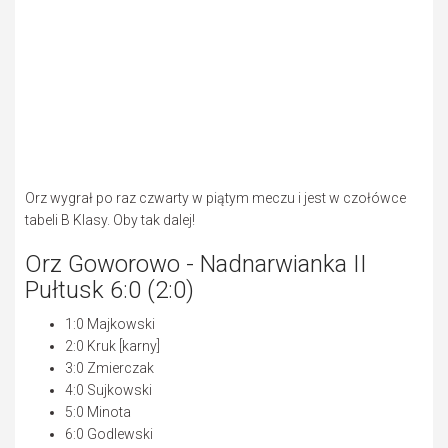
Orz wygrał po raz czwarty w piątym meczu i jest w czołówce
tabeli B Klasy. Oby tak dalej!
Orz Goworowo - Nadnarwianka II
Pułtusk 6:0 (2:0)
1:0 Majkowski
2:0 Kruk [karny]
3:0 Zmierczak
4:0 Sujkowski
5:0 Minota
6:0 Godlewski