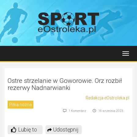
Toggl
navig
Ostre strzelanie w Goworowie. Orz rozbił
rezerwy Nadnarwianki
Redakcja eOstroleka.pl
Piłka nożna
1 Komentarz
16 września 2023
Lubię to
Udostępnij