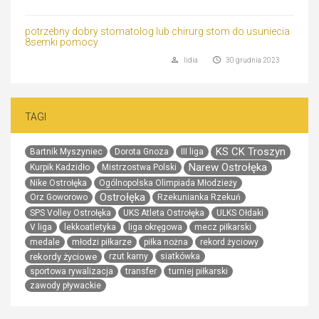
potrzebny dobry stomatolog lub chirurg stom do usuniecia
8semki pomocy
lidia
30 grudnia 2023
TAGI
KS CK Troszyn
Bartnik Myszyniec
Dorota Gnoza
III liga
Narew Ostrołęka
Kurpik Kadzidło
Mistrzostwa Polski
Nike Ostrołęka
Ogólnopolska Olimpiada Młodzieży
Ostrołęka
Orz Goworowo
Rzekunianka Rzekuń
SPS Volley Ostrołęka
UKS Atleta Ostrołęka
ULKS Ołdaki
V liga
lekkoatletyka
liga okręgowa
mecz piłkarski
medale
młodzi piłkarze
piłka nożna
rekord życiowy
rekordy życiowe
rzut karny
siatkówka
sportowa rywalizacja
transfer
turniej piłkarski
zawody pływackie