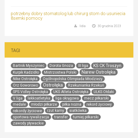
potrzebny dobry stomatolog lub chirurg stom do usuniecia
8semki pomocy
lidia
30 grudnia 2023
TAGI
KS CK Troszyn
Bartnik Myszyniec
Dorota Gnoza
III liga
Narew Ostrołęka
Kurpik Kadzidło
Mistrzostwa Polski
Nike Ostrołęka
Ogólnopolska Olimpiada Młodzieży
Ostrołęka
Orz Goworowo
Rzekunianka Rzekuń
SPS Volley Ostrołęka
UKS Atleta Ostrołęka
ULKS Ołdaki
V liga
lekkoatletyka
liga okręgowa
mecz piłkarski
medale
młodzi piłkarze
piłka nożna
rekord życiowy
rekordy życiowe
rzut karny
siatkówka
sportowa rywalizacja
transfer
turniej piłkarski
zawody pływackie