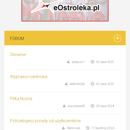
FORUM
Siłownie
piepszu1
02 lipca 2025
Wyprawa rowerowa
AdRiAnOoO
02 lipca 2025
Piłka Nożna
kluczowski8
29 lipca 2024
Potrzebujesz porady od użytkowników
WeronJak
17 kwietnia 2024