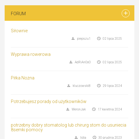
FORUM
Siłownie
piepszu1
02 lipca 2025
Wyprawa rowerowa
AdRiAnOoO
02 lipca 2025
Piłka Nożna
kluczowski8
29 lipca 2024
Potrzebujesz porady od użytkowników
WeronJak
17 kwietnia 2024
potrzebny dobry stomatolog lub chirurg stom do usuniecia
8semki pomocy
lidia
30 grudnia 2023