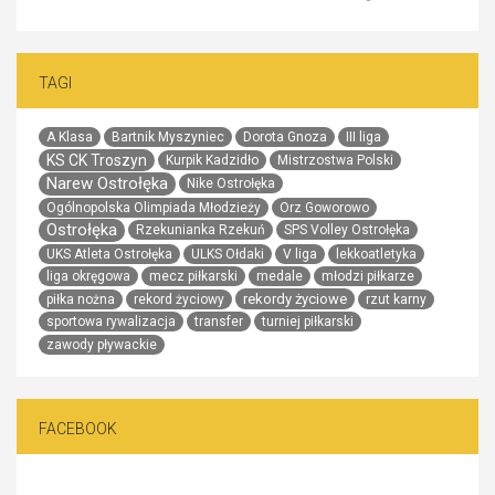
TAGI
A Klasa
Bartnik Myszyniec
Dorota Gnoza
III liga
KS CK Troszyn
Kurpik Kadzidło
Mistrzostwa Polski
Narew Ostrołęka
Nike Ostrołęka
Ogólnopolska Olimpiada Młodzieży
Orz Goworowo
Ostrołęka
Rzekunianka Rzekuń
SPS Volley Ostrołęka
UKS Atleta Ostrołęka
ULKS Ołdaki
V liga
lekkoatletyka
liga okręgowa
mecz piłkarski
medale
młodzi piłkarze
rekordy życiowe
piłka nożna
rekord życiowy
rzut karny
sportowa rywalizacja
transfer
turniej piłkarski
zawody pływackie
FACEBOOK