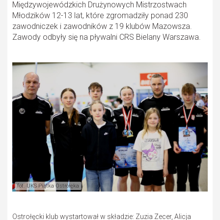
Międzywojewódzkich Drużynowych Mistrzostwach
Młodzików 12-13 lat, które zgromadziły ponad 230
zawodniczek i zawodników z 19 klubów Mazowsza.
Zawody odbyły się na pływalni CRS Bielany Warszawa.
fot. UKS Piątka Ostrołęka
Ostrołęcki klub wystartował w składzie: Zuzia Zecer, Alicja