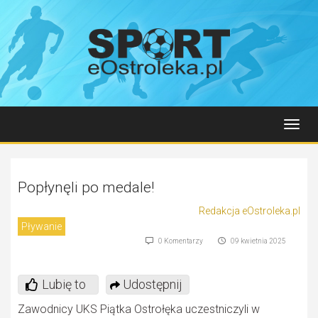
Toggl
navig
Popłynęli po medale!
Redakcja eOstroleka.pl
Pływanie
0 Komentarzy
09 kwietnia 2025
Lubię to
Udostępnij
Zawodnicy UKS Piątka Ostrołęka uczestniczyli w