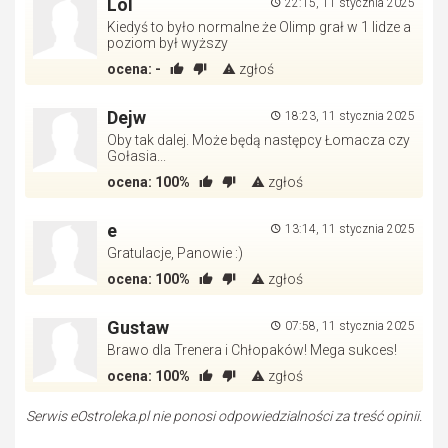
Lol
22:15, 11 stycznia 2025
Kiedyś to było normalne że Olimp grał w 1 lidze a
poziom był wyższy
ocena:
-
zgłoś
Dejw
18:23, 11 stycznia 2025
Oby tak dalej. Może będą następcy Łomacza czy
Gołasia...
ocena:
100%
zgłoś
e
13:14, 11 stycznia 2025
Gratulacje, Panowie :)
ocena:
100%
zgłoś
Gustaw
07:58, 11 stycznia 2025
Brawo dla Trenera i Chłopaków! Mega sukces!
ocena:
100%
zgłoś
Serwis eOstroleka.pl nie ponosi odpowiedzialności za treść opinii.