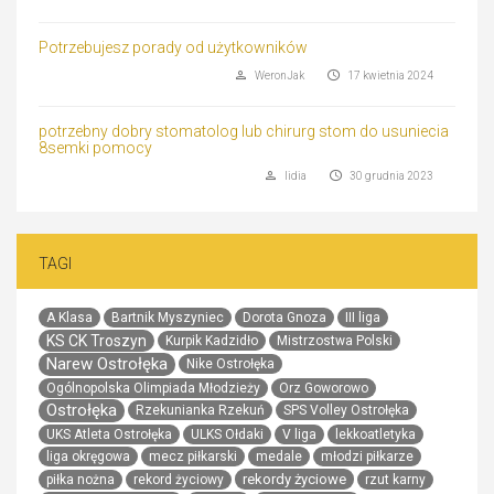
Potrzebujesz porady od użytkowników
WeronJak
17 kwietnia 2024
potrzebny dobry stomatolog lub chirurg stom do usuniecia
8semki pomocy
lidia
30 grudnia 2023
TAGI
A Klasa
Bartnik Myszyniec
Dorota Gnoza
III liga
KS CK Troszyn
Kurpik Kadzidło
Mistrzostwa Polski
Narew Ostrołęka
Nike Ostrołęka
Ogólnopolska Olimpiada Młodzieży
Orz Goworowo
Ostrołęka
Rzekunianka Rzekuń
SPS Volley Ostrołęka
UKS Atleta Ostrołęka
ULKS Ołdaki
V liga
lekkoatletyka
liga okręgowa
mecz piłkarski
medale
młodzi piłkarze
rekordy życiowe
piłka nożna
rekord życiowy
rzut karny