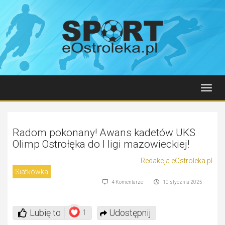
Toggl
navig
Radom pokonany! Awans kadetów UKS
Olimp Ostrołęka do I ligi mazowieckiej!
Redakcja eOstroleka.pl
Siatkówka
4 Komentarze
10 stycznia 2025
Lubię to
Udostępnij
1