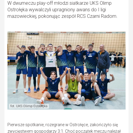
W dwumeczu play-off młodzi siatkarze UKS Olimp
Ostrołęka wywalczyli upragniony awans do I ligi
mazowieckiej, pokonując zespół RCS Czarni Radom.
fot. UKS Olimp Ostrołęka
Pierwsze spotkanie, rozegrane w Ostrołęce, zakończyło się
zwycięstwem gospodarzy 3:1. Choć początek meczu należał