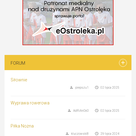
FORUM
Siłownie
piepszu1
02 lipca 2025
Wyprawa rowerowa
AdRiAnOoO
02 lipca 2025
Piłka Nożna
kluczowski8
29 lipca 2024