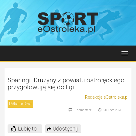
Toggl
navig
Sparingi. Drużyny z powiatu ostrołęckiego
przygotowują się do ligi
Redakcja eOstroleka.pl
Piłka nożna
1 Komentarz
20 lipca 2020
Lubię to
Udostępnij