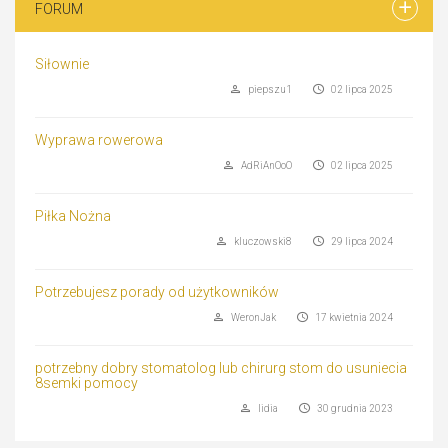
FORUM
Siłownie
piepszu1
02 lipca 2025
Wyprawa rowerowa
AdRiAnOoO
02 lipca 2025
Piłka Nożna
kluczowski8
29 lipca 2024
Potrzebujesz porady od użytkowników
WeronJak
17 kwietnia 2024
potrzebny dobry stomatolog lub chirurg stom do usuniecia
8semki pomocy
lidia
30 grudnia 2023