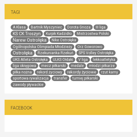
TAGI
A Klasa
Bartnik Myszyniec
Dorota Gnoza
III liga
KS CK Troszyn
Kurpik Kadzidło
Mistrzostwa Polski
Narew Ostrołęka
Nike Ostrołęka
Ogólnopolska Olimpiada Młodzieży
Orz Goworowo
Ostrołęka
Rzekunianka Rzekuń
SPS Volley Ostrołęka
UKS Atleta Ostrołęka
ULKS Ołdaki
V liga
lekkoatletyka
liga okręgowa
mecz piłkarski
medale
młodzi piłkarze
rekordy życiowe
piłka nożna
rekord życiowy
rzut karny
sportowa rywalizacja
transfer
turniej piłkarski
zawody pływackie
FACEBOOK