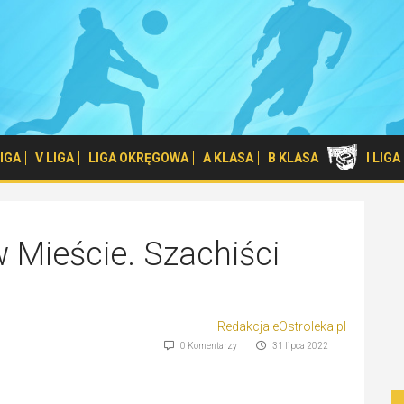
 LIGA
V LIGA
LIGA OKRĘGOWA
A KLASA
B KLASA
I LIG
 Mieście. Szachiści
Redakcja eOstroleka.pl
0 Komentarzy
31 lipca 2022