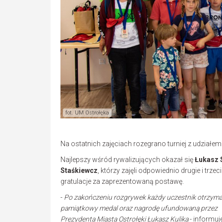
fot. UM Ostrołęka
Na ostatnich zajęciach rozegrano turniej z udziałe
Najlepszy wśród rywalizujących okazał się
Łukasz 
Staśkiewcz
, którzy zajęli odpowiednio drugie i trz
gratulacje za zaprezentowaną postawę.
-
Po zakończeniu rozgrywek każdy uczestnik otrzyma
pamiątkowy medal oraz nagrodę ufundowaną przez
Prezydenta Miasta Ostrołęki Łukasz Kulika
- informuj