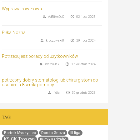
Wyprawa rowerowa
AdRiAnOoO
02 lipca 2025
Piłka Nożna
kluczowski8
29 lipca 2024
Potrzebujesz porady od użytkowników
WeronJak
17 kwietnia 2024
potrzebny dobry stomatolog lub chirurg stom do
usuniecia 8semki pomocy
lidia
30 grudnia 2023
TAGI
Bartnik Myszyniec
Dorota Gnoza
III liga
KS CK Troszyn
Kurpik Kadzidło