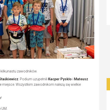
m kilkunastu zawodników.
Staśkiewicz
. Podium uzupełnili
Kacper Pyskło
i
Mateusz
ecie miejsce. Wszystkim zawodnikom należą się wielkie
ł
e UM.