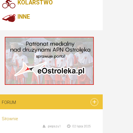
KOLARSTWO
INNE
FORUM
Siłownie
piepszu1
02 lipca 2025