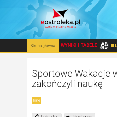
WYNIKI I TABELE
Strona główna
III
Sportowe Wakacje w
zakończyli naukę
Inne
Lubię to
Udostępnij