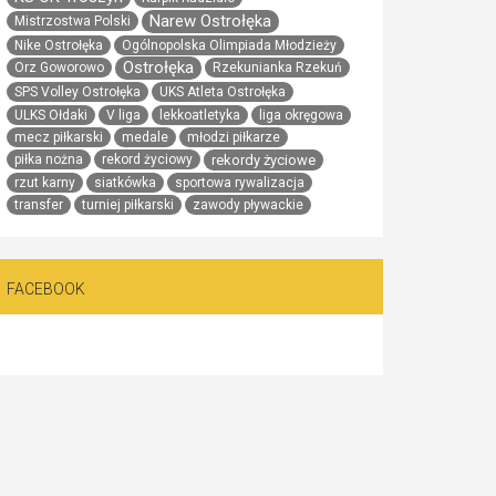
Narew Ostrołęka
Mistrzostwa Polski
Nike Ostrołęka
Ogólnopolska Olimpiada Młodzieży
Ostrołęka
Orz Goworowo
Rzekunianka Rzekuń
SPS Volley Ostrołęka
UKS Atleta Ostrołęka
ULKS Ołdaki
V liga
lekkoatletyka
liga okręgowa
mecz piłkarski
medale
młodzi piłkarze
rekordy życiowe
piłka nożna
rekord życiowy
rzut karny
siatkówka
sportowa rywalizacja
transfer
turniej piłkarski
zawody pływackie
FACEBOOK