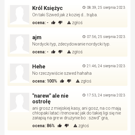
Król Księżyc
08:39, 25 sierpnia 2023
On taki Szwed jak z koziej d....trąba.
ocena:
-
zgłoś
ajm
07:56, 25 sierpnia 2023
Nordycki typ, zdecydowanie nordycki typ.
ocena:
-
zgłoś
Hehe
21:46, 24 sierpnia 2023
No rzeczywiście szwed hahaha
ocena:
100%
zgłoś
"narew" ale nie
17:53, 24 sierpnia 2023
ostrołę
ani grosz z miejskiej kasy, ani gosz, na co mają
chłopaki latać i trenować jak do takiej ligi się nie
załapią na gre w drużynie bo : szwd" gra,
ocena:
86%
zgłoś