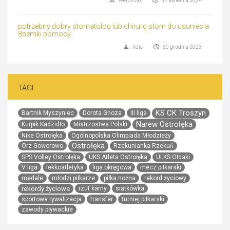
WeronJak
17 kwietnia 2024
potrzebny dobry stomatolog lub chirurg stom do usuniecia
8semki pomocy
lidia
30 grudnia 2023
TAGI
KS CK Troszyn
Bartnik Myszyniec
Dorota Gnoza
III liga
Narew Ostrołęka
Kurpik Kadzidło
Mistrzostwa Polski
Nike Ostrołęka
Ogólnopolska Olimpiada Młodzieży
Ostrołęka
Orz Goworowo
Rzekunianka Rzekuń
SPS Volley Ostrołęka
UKS Atleta Ostrołęka
ULKS Ołdaki
V liga
lekkoatletyka
liga okręgowa
mecz piłkarski
medale
młodzi piłkarze
piłka nożna
rekord życiowy
rekordy życiowe
rzut karny
siatkówka
sportowa rywalizacja
transfer
turniej piłkarski
zawody pływackie