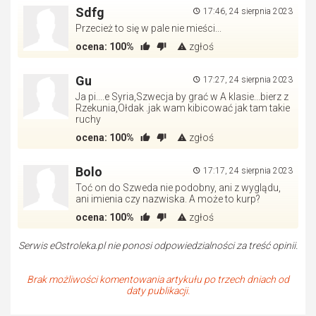
Sdfg
17:46, 24 sierpnia 2023
Przecież to się w pale nie mieści...
ocena:
100%
zgłoś
Gu
17:27, 24 sierpnia 2023
Ja pi....e Syria,Szwecja by grać w A klasie...bierz z
Rzekunia,Ołdak .jak wam kibicować jak tam takie
ruchy
ocena:
100%
zgłoś
Bolo
17:17, 24 sierpnia 2023
Toć on do Szweda nie podobny, ani z wyglądu,
ani imienia czy nazwiska. A może to kurp?
ocena:
100%
zgłoś
Serwis eOstroleka.pl nie ponosi odpowiedzialności za treść opinii.
Brak możliwości komentowania artykułu po trzech dniach od
daty publikacji.