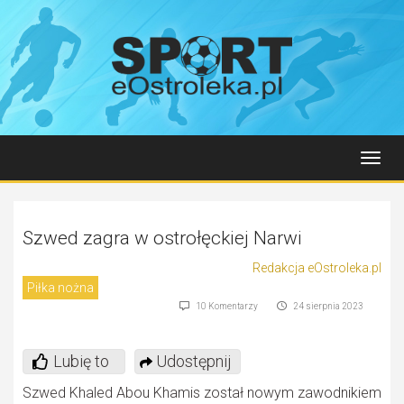
Toggl
navig
Szwed zagra w ostrołęckiej Narwi
Redakcja eOstroleka.pl
Piłka nożna
10 Komentarzy
24 sierpnia 2023
Lubię to
Udostępnij
Szwed Khaled Abou Khamis został nowym zawodnikiem