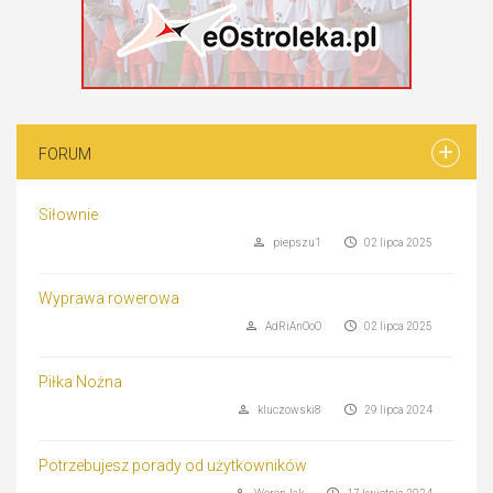
FORUM
Siłownie
piepszu1
02 lipca 2025
Wyprawa rowerowa
AdRiAnOoO
02 lipca 2025
Piłka Nożna
kluczowski8
29 lipca 2024
Potrzebujesz porady od użytkowników