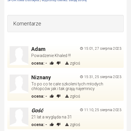
SPORTowa Ostrołęka
|
Wypromuj również swoją stronę
Komentarze
Adam
15:01, 27 sierpnia 2023
Powadzenie Khaled !!!
ocena:
-
zgłoś
Niznany
15:31, 25 sierpnia 2023
To po co te całe szkoleni tych młodych
chłopców jak i tak grają najemnicy
ocena:
-
zgłoś
Gość
11:10, 25 sierpnia 2023
21 lat a wygląda na 31
ocena:
-
zgłoś