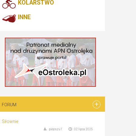
KOLARSTWO
INNE
FORUM
Siłownie
piepszu1
02 lipca 2025