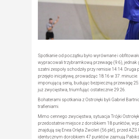
Spotkanie od początku było wyrównane i obfitowało 
wypracowali trzybramkową przewagę (9:6), jednak g
szatni zespoły schodziły przy remisie 14:14. Druga
przejęło inicjatywę, prowadząc 18:16 w 37. minucie.
imponującą serią, budując bezpieczną przewagę 25:
już zwycięstwa, triumfując ostatecznie 29:26.
Bohaterami spotkania z Ostrołęki byli Gabriel Bartni
trafieniami.
Mimo cennego zwycięstwa, sytuacja Trójki Ostrołęk
przedostatnie miejsce z dorobkiem 18 punktów, wyprzed
znajdują się Enea Orlęta Zwoleń (56 pkt), przed AZS
identycznym dorobkiem 47 punktów zajmują Pabiks 