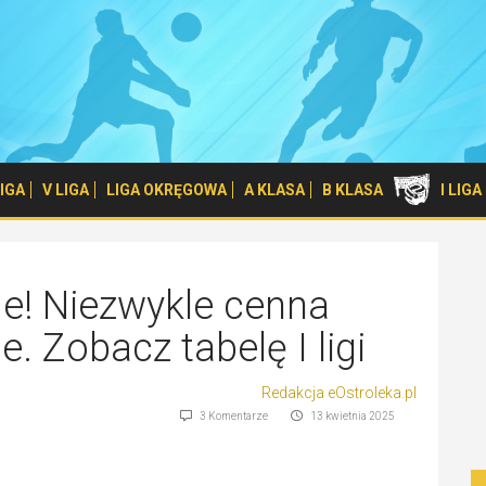
 LIGA
V LIGA
LIGA OKRĘGOWA
A KLASA
B KLASA
I LIG
je! Niezwykle cenna
. Zobacz tabelę I ligi
Redakcja eOstroleka.pl
3 Komentarze
13 kwietnia 2025