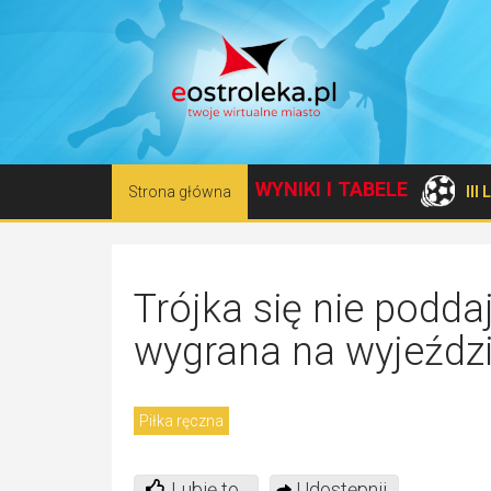
WYNIKI I TABELE
Strona główna
III
Trójka się nie podda
wygrana na wyjeździe
Piłka ręczna
Lubię to
Udostępnij