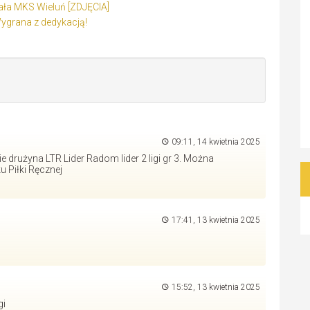
ała MKS Wieluń [ZDJĘCIA]
ygrana z dedykacją!
09:11, 14 kwietnia 2025
 drużyna LTR Lider Radom lider 2 ligi gr 3. Można
u Piłki Ręcznej
17:41, 13 kwietnia 2025
15:52, 13 kwietnia 2025
gi