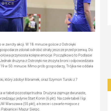
w zwroty akcji. W 18. minucie goście z Ostrołęki
ospodarze zdołali odrobić straty jeszcze przed przerwą. Do
 połowa przyniosła kolejne emocje. Początkowo to Podlasie
 Jednak drużyna z Ostrołęki nie złożyła broni i odpowiedziała
19 w 50. minucie. Mimo prób gospodarzy, Trójka nie oddała
cki, który zdobył 8 bramek, oraz Szymon Turski z 7
a w tabeli pozostaje trudna. Drużyna zajmuje dwunaste,
zając jedynie Start Konin (6 pkt). Na czele tabeli I ligi
 UW Warszawa (55 pkt), a trzecie i czwarte miejsce z
Pabianice i Mazur Sierpc.