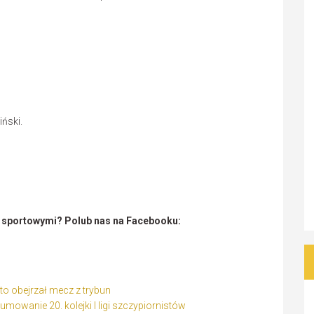
,
iński.
i sportowymi? Polub nas na Facebooku:
to obejrzał mecz z trybun
owanie 20. kolejki I ligi szczypiornistów