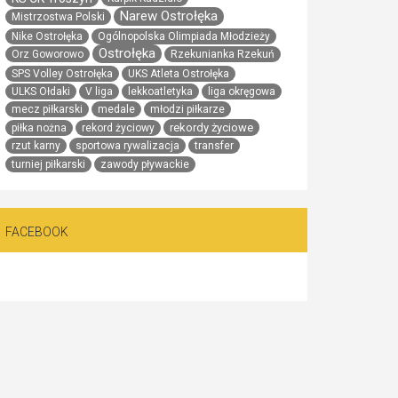
Narew Ostrołęka
Mistrzostwa Polski
Nike Ostrołęka
Ogólnopolska Olimpiada Młodzieży
Ostrołęka
Orz Goworowo
Rzekunianka Rzekuń
SPS Volley Ostrołęka
UKS Atleta Ostrołęka
ULKS Ołdaki
V liga
lekkoatletyka
liga okręgowa
mecz piłkarski
medale
młodzi piłkarze
rekordy życiowe
piłka nożna
rekord życiowy
rzut karny
sportowa rywalizacja
transfer
turniej piłkarski
zawody pływackie
FACEBOOK