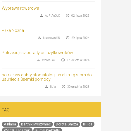
Wyprawa rowerowa
AdRiAnOoO
02 lipca 2025
Piłka Nożna
kluczowski8
29 lipca 2024
Potrzebujesz porady od użytkowników
WeronJak
17 kwietnia 2024
potrzebny dobry stomatolog lub chirurg stom do
usuniecia 8semki pomocy
lidia
30 grudnia 2023
TAGI
A Klasa
Bartnik Myszyniec
Dorota Gnoza
III liga
KS CK Troszyn
Kurpik Kadzidło