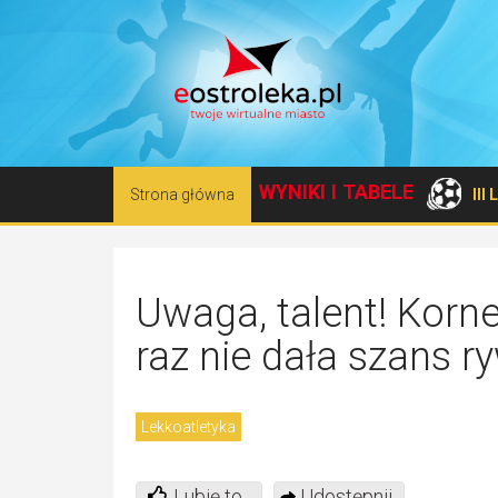
WYNIKI I TABELE
Strona główna
III
Uwaga, talent! Korne
raz nie dała szans 
Lekkoatletyka
Lubię to
Udostępnij