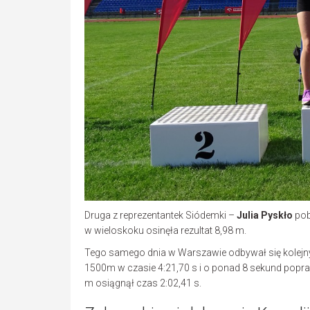
Druga z reprezentantek Siódemki –
Julia Pyskło
pob
w wieloskoku osinęła rezultat 8,98 m.
Tego samego dnia w Warszawie odbywał się kolejn
1500m w czasie 4:21,70 s i o ponad 8 sekund popra
m osiągnął czas 2:02,41 s.