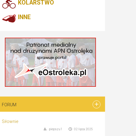
KOLARSTWO
INNE
FORUM
Siłownie
piepszu1
02 lipca 2025