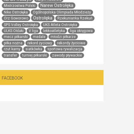
Narew Ostrołęka
Mistrzostwa Polski
Nike Ostrołęka
Ogólnopolska Olimpiada Młodzieży
Ostrołęka
Orz Goworowo
Rzekunianka Rzekuń
SPS Volley Ostrołęka
UKS Atleta Ostrołęka
ULKS Ołdaki
V liga
lekkoatletyka
liga okręgowa
mecz piłkarski
medale
młodzi piłkarze
rekordy życiowe
piłka nożna
rekord życiowy
rzut karny
siatkówka
sportowa rywalizacja
transfer
turniej piłkarski
zawody pływackie
FACEBOOK