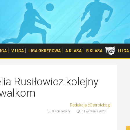
 LIGA
V LIGA
LIGA OKRĘGOWA
A KLASA
B KLASA
I LIG
lia Rusiłowicz kolejny
rywalkom
Redakcja eOstroleka.pl
0 Komentarzy
11 września 2023