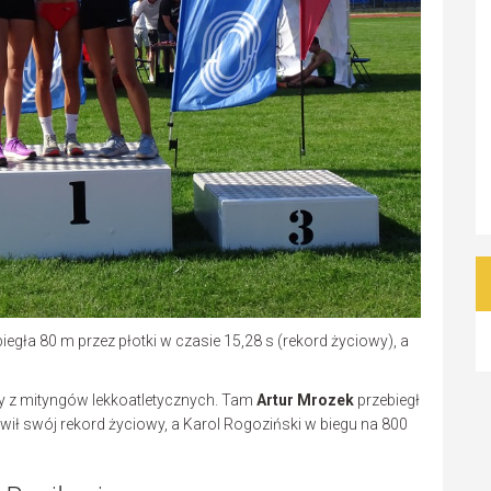
iegła 80 m przez płotki w czasie 15,28 s (rekord życiowy), a
y z mityngów lekkoatletycznych. Tam
Artur Mrozek
przebiegł
wił swój rekord życiowy, a Karol Rogoziński w biegu na 800