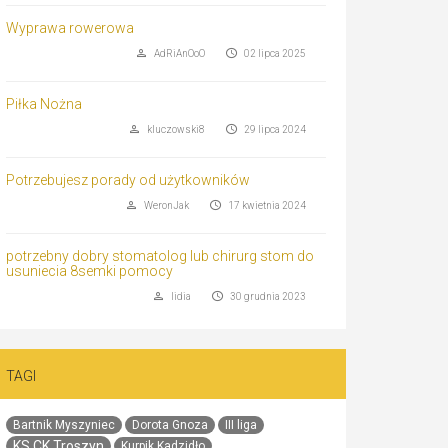
Wyprawa rowerowa
AdRiAnOoO
02 lipca 2025
Piłka Nożna
kluczowski8
29 lipca 2024
Potrzebujesz porady od użytkowników
WeronJak
17 kwietnia 2024
potrzebny dobry stomatolog lub chirurg stom do
usuniecia 8semki pomocy
lidia
30 grudnia 2023
TAGI
Bartnik Myszyniec
Dorota Gnoza
III liga
KS CK Troszyn
Kurpik Kadzidło