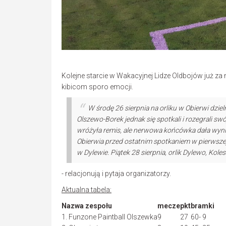
Kolejne starcie w Wakacyjnej Lidze Oldbojów już za
kibicom sporo emocji.
W środę 26 sierpnia na orliku w Obierwi dziel
Olszewo-Borek jednak się spotkali i rozegrali 
wróżyła remis, ale nerwowa końcówka dała wynik
Obierwia przed ostatnim spotkaniem w pierwszej 
w Dylewie. Piątek 28 sierpnia, orlik Dylewo, Koles
- relacjonują i pytaja organizatorzy.
Aktualna tabela:
Nazwa zespołu
mecze
pkt
bramki
1. Funzone Paintball Olszewka
9
27
60- 9