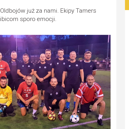
 Oldbojów już za nami. Ekipy Tamers
kibicom sporo emocji.