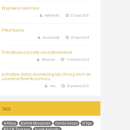
Wyprawa rowerowa
AdRiAnOoO
02 lipca 2025
Piłka Nożna
kluczowski8
29 lipca 2024
Potrzebujesz porady od użytkowników
WeronJak
17 kwietnia 2024
potrzebny dobry stomatolog lub chirurg stom do
usuniecia 8semki pomocy
lidia
30 grudnia 2023
TAGI
A Klasa
Bartnik Myszyniec
Dorota Gnoza
III liga
KS CK Troszyn
Kurpik Kadzidło