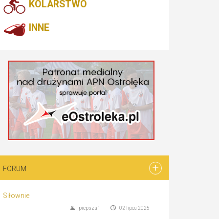
KOLARSTWO
INNE
FORUM
Siłownie
piepszu1
02 lipca 2025