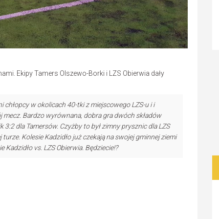
 nami. Ekipy Tamers Olszewo-Borki i LZS Obierwia dały
ni chłopcy w okolicach 40-tki z miejscowego LZS-u i i
swój mecz. Bardzo wyrównana, dobra gra dwóch składów
 3:2 dla Tamersów. Czyżby to był zimny prysznic dla LZS
turze. Kolesie Kadzidło już czekają na swojej gminnej ziemi
ie Kadzidło vs. LZS Obierwia. Będziecie!?