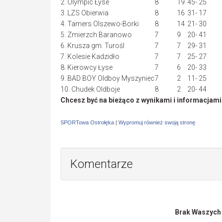
2. Olympic Łyse
8
19
45- 25
3. LZS Obierwia
8
16
31- 17
4. Tamers Olszewo-Borki
8
14
21- 30
5. Zmierzch Baranowo
7
9
20- 41
6. Krusza gm. Turośl
7
7
29- 31
7. Kolesie Kadzidło
7
7
25- 27
8. Kierowcy Łyse
7
6
20- 33
9. BAD BOY Oldboy Myszyniec
7
2
11- 25
10. Chudek Oldboje
8
2
20- 44
Chcesz być na bieżąco z wynikami i informacjam
SPORTowa Ostrołęka
|
Wypromuj również swoją stronę
Komentarze
Brak Waszych o