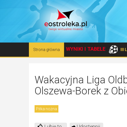
WYNIKI I TABELE
Strona główna
III
Wakacyjna Liga Oldb
Olszewa-Borek z Obi
Piłka nożna
Lubię to
Udostępnij