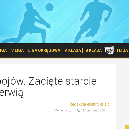
 LIGA
V LIGA
LIGA OKRĘGOWA
A KLASA
B KLASA
I LIG
ojów. Zacięte starcie
erwią
Redakcja eOstroleka.pl
0 Komentarzy
27 sierpnia 2020