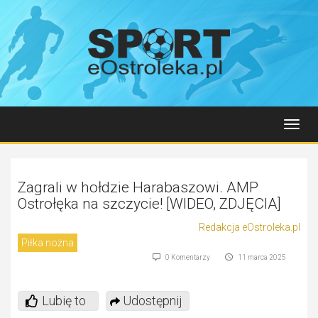
Toggl
navig
Zagrali w hołdzie Harabaszowi. AMP
Ostrołęka na szczycie! [WIDEO, ZDJĘCIA]
Redakcja eOstroleka.pl
Piłka nożna
0 Komentarzy
11 marca 2025
Lubię to
Udostępnij