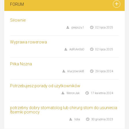
FORUM
Siłownie
piepszu1
02 lipca 2025
Wyprawa rowerowa
AdRiAnOoO
02 lipca 2025
Piłka Nożna
kluczowski8
29 lipca 2024
Potrzebujesz porady od użytkowników
WeronJak
17 kwietnia 2024
potrzebny dobry stomatolog lub chirurg stom do usuniecia
8semki pomocy
lidia
30 grudnia 2023