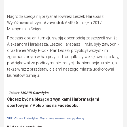
Nagrodę specjalną przyznał również Leszek Harabasz.
Wyróżnienie otrzymał zawodnik AMP Ostrołęka 2017
Maksymilian Ścięgaj.
Podczas obu dni turnieju swoją obecnością zaszczycił syn śp.
Aleksandra Harabasza, Leszek Harabasz – m.in. były zawodnik
oraz trener Wisły Płock. Pan Leszek przybliżył wszystkim
zgromadzonym w hali przy ul. Traugutta sylwetkę swojego taty,
podziękował za podtrzymanie tradycji i kontynuację turnieju, a
także wraz z przedstawicielami naszego miasta udekorował
laureatów turnieju.
Źródło:
MOSIR Ostrołęka
Chcesz być na bieżąco z wynikami i informacjami
sportowymi? Polub nas na Facebooku:
SPORTowa Ostrołęka
|
Wypromuj również swoją stronę