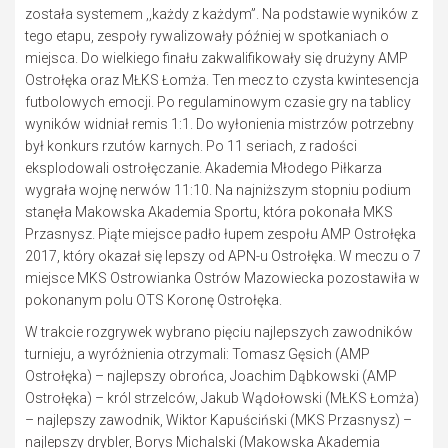
została systemem ,,każdy z każdym”. Na podstawie wyników z
tego etapu, zespoły rywalizowały później w spotkaniach o
miejsca. Do wielkiego finału zakwalifikowały się drużyny AMP
Ostrołęka oraz MŁKS Łomża. Ten mecz to czysta kwintesencja
futbolowych emocji. Po regulaminowym czasie gry na tablicy
wyników widniał remis 1:1. Do wyłonienia mistrzów potrzebny
był konkurs rzutów karnych. Po 11 seriach, z radości
eksplodowali ostrołęczanie. Akademia Młodego Piłkarza
wygrała wojnę nerwów 11:10. Na najniższym stopniu podium
stanęła Makowska Akademia Sportu, która pokonała MKS
Przasnysz. Piąte miejsce padło łupem zespołu AMP Ostrołęka
2017, który okazał się lepszy od APN-u Ostrołęka. W meczu o 7
miejsce MKS Ostrowianka Ostrów Mazowiecka pozostawiła w
pokonanym polu OTS Koronę Ostrołęka.
W trakcie rozgrywek wybrano pięciu najlepszych zawodników
turnieju, a wyróżnienia otrzymali: Tomasz Gęsich (AMP
Ostrołęka) – najlepszy obrońca, Joachim Dąbkowski (AMP
Ostrołęka) – król strzelców, Jakub Wądołowski (MŁKS Łomża)
– najlepszy zawodnik, Wiktor Kapuściński (MKS Przasnysz) –
najlepszy drybler, Borys Michalski (Makowska Akademia