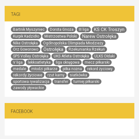
TAGI
KS CK Troszyn
Bartnik Myszyniec
Dorota Gnoza
III liga
Narew Ostrołęka
Kurpik Kadzidło
Mistrzostwa Polski
Nike Ostrołęka
Ogólnopolska Olimpiada Młodzieży
Ostrołęka
Orz Goworowo
Rzekunianka Rzekuń
SPS Volley Ostrołęka
UKS Atleta Ostrołęka
ULKS Ołdaki
V liga
lekkoatletyka
liga okręgowa
mecz piłkarski
medale
młodzi piłkarze
piłka nożna
rekord życiowy
rekordy życiowe
rzut karny
siatkówka
sportowa rywalizacja
transfer
turniej piłkarski
zawody pływackie
FACEBOOK