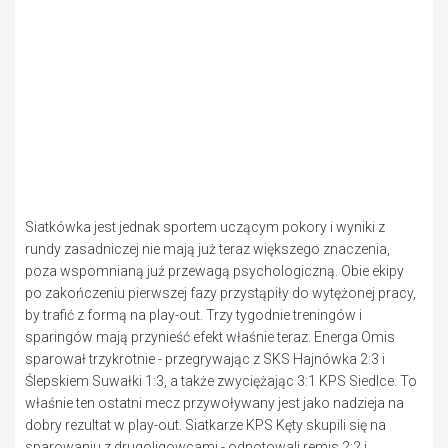
Siatkówka jest jednak sportem uczącym pokory i wyniki z
rundy zasadniczej nie mają już teraz większego znaczenia,
poza wspomnianą już przewagą psychologiczną. Obie ekipy
po zakończeniu pierwszej fazy przystąpiły do wytężonej pracy,
by trafić z formą na play-out. Trzy tygodnie treningów i
sparingów mają przynieść efekt właśnie teraz. Energa Omis
sparował trzykrotnie - przegrywając z SKS Hajnówka 2:3 i
Ślepskiem Suwałki 1:3, a także zwyciężając 3:1 KPS Siedlce. To
właśnie ten ostatni mecz przywoływany jest jako nadzieja na
dobry rezultat w play-out. Siatkarze KPS Kęty skupili się na
sparowaniu z drugoligowcami - odnotowali remis 2:2 i