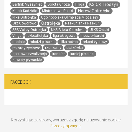
KS CK Troszyn
Bartnik Myszyniec
Dorota Gnoza
III liga
Narew Ostrołęka
Kurpik Kadzidło
Mistrzostwa Polski
Nike Ostrołęka
Ogólnopolska Olimpiada Młodzieży
Ostrołęka
Orz Goworowo
Rzekunianka Rzekuń
SPS Volley Ostrołęka
UKS Atleta Ostrołęka
ULKS Ołdaki
V liga
lekkoatletyka
liga okręgowa
mecz piłkarski
medale
młodzi piłkarze
piłka nożna
rekord życiowy
rekordy życiowe
rzut karny
siatkówka
sportowa rywalizacja
transfer
turniej piłkarski
zawody pływackie
FACEBOOK
Korzystając ze strony, wyrażasz zgodę na używanie cookie.
Przeczytaj więcej
.