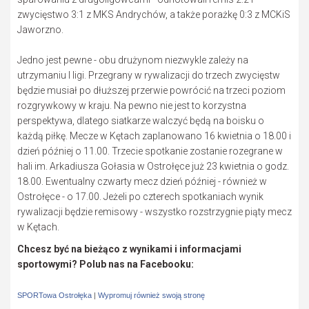
zwycięstwo 3:1 z MKS Andrychów, a także porażkę 0:3 z MCKiS
Jaworzno.
Jedno jest pewne - obu drużynom niezwykle zależy na
utrzymaniu I ligi. Przegrany w rywalizacji do trzech zwycięstw
będzie musiał po dłuższej przerwie powrócić na trzeci poziom
rozgrywkowy w kraju. Na pewno nie jest to korzystna
perspektywa, dlatego siatkarze walczyć będą na boisku o
każdą piłkę. Mecze w Kętach zaplanowano 16 kwietnia o 18.00 i
dzień później o 11.00. Trzecie spotkanie zostanie rozegrane w
hali im. Arkadiusza Gołasia w Ostrołęce już 23 kwietnia o godz.
18.00. Ewentualny czwarty mecz dzień później - również w
Ostrołęce - o 17.00. Jeżeli po czterech spotkaniach wynik
rywalizacji będzie remisowy - wszystko rozstrzygnie piąty mecz
w Kętach.
Chcesz być na bieżąco z wynikami i informacjami
sportowymi? Polub nas na Facebooku:
SPORTowa Ostrołęka
|
Wypromuj również swoją stronę