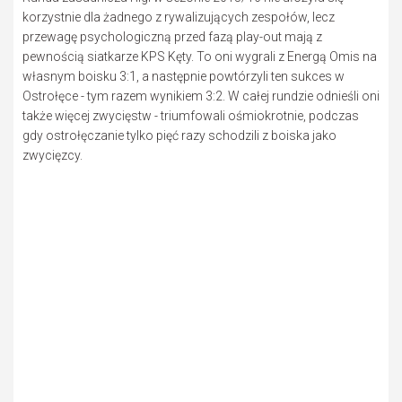
korzystnie dla żadnego z rywalizujących zespołów, lecz
przewagę psychologiczną przed fazą play-out mają z
pewnością siatkarze KPS Kęty. To oni wygrali z Energą Omis na
własnym boisku 3:1, a następnie powtórzyli ten sukces w
Ostrołęce - tym razem wynikiem 3:2. W całej rundzie odnieśli oni
także więcej zwycięstw - triumfowali ośmiokrotnie, podczas
gdy ostrołęczanie tylko pięć razy schodzili z boiska jako
zwycięzcy.