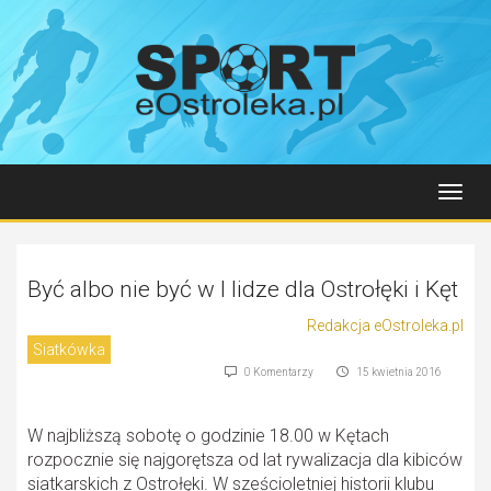
Toggl
navig
Być albo nie być w I lidze dla Ostrołęki i Kęt
Redakcja eOstroleka.pl
Siatkówka
0 Komentarzy
15 kwietnia 2016
W najbliższą sobotę o godzinie 18.00 w Kętach
rozpocznie się najgorętsza od lat rywalizacja dla kibiców
siatkarskich z Ostrołęki. W sześcioletniej historii klubu