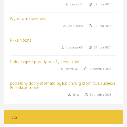
piepszu1
02 lipca 2025
Wyprawa rowerowa
AdRiAnOoO
02 lipca 2025
Piłka Nożna
kluczowski8
29 lipca 2024
Potrzebujesz porady od użytkowników
WeronJak
17 kwietnia 2024
potrzebny dobry stomatolog lub chirurg stom do usuniecia
8semki pomocy
lidia
30 grudnia 2023
TAGI