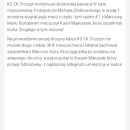
KS CK Troszyn kontynuuje doskonałą passę w IV lidze
mazowieckiej. Podopieczni Michała Złotkowskiego w środę 1
września wygrali piąty mecz z rzędu - tym razem 4:1 z Marcovią
Marki. Bohaterem meczu był Kamil Majkowski, który strzelił hat-
tricka. Drugiego w tym sezonie!
Na prowadzenie swojej drużyny kibice KS CK Troszyn nie
musieli długo czekać. W 8. minucie meczu fatalnie zachował
się bramkarz Marcovii, który źle przyjął piłkę po podaniu od
własnego obrońcy, a wykorzystał to Kacper Matusiak, który
przejął futbolówkę i z najbliższej odległości umieścił ją w siatce.