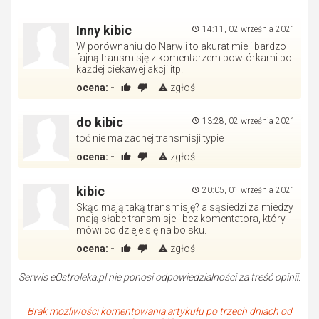
Inny kibic
14:11, 02 września 2021
W porównaniu do Narwii to akurat mieli bardzo
fajną transmisję z komentarzem powtórkami po
każdej ciekawej akcji itp.
ocena:
-
zgłoś
do kibic
13:28, 02 września 2021
toć nie ma żadnej transmisji typie
ocena:
-
zgłoś
kibic
20:05, 01 września 2021
Skąd mają taką transmisję? a sąsiedzi za miedzy
mają słabe transmisje i bez komentatora, który
mówi co dzieje się na boisku.
ocena:
-
zgłoś
Serwis eOstroleka.pl nie ponosi odpowiedzialności za treść opinii.
Brak możliwości komentowania artykułu po trzech dniach od