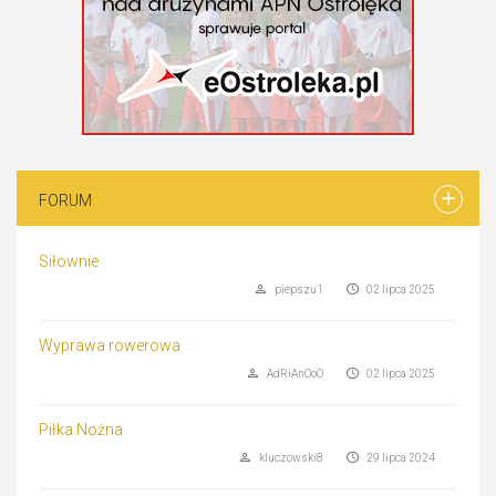
FORUM
Siłownie
piepszu1
02 lipca 2025
Wyprawa rowerowa
AdRiAnOoO
02 lipca 2025
Piłka Nożna
kluczowski8
29 lipca 2024