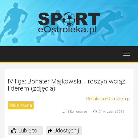
Toggl
navig
IV liga: Bohater Majkowski, Troszyn wciąż
liderem (zdjęcia)
Redakcja eOstroleka.pl
Piłka nożna
3 Komentarze
01 września 2021
Lubię to
Udostępnij