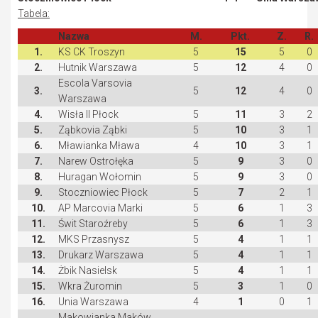
Tabela:
Nazwa
M.
Pkt.
Z.
R.
1.
KS CK Troszyn
5
15
5
0
2.
Hutnik Warszawa
5
12
4
0
Escola Varsovia
3.
5
12
4
0
Warszawa
4.
Wisła II Płock
5
11
3
2
5.
Ząbkovia Ząbki
5
10
3
1
6.
Mławianka Mława
4
10
3
1
7.
Narew Ostrołęka
5
9
3
0
8.
Huragan Wołomin
5
9
3
0
9.
Stoczniowiec Płock
5
7
2
1
10.
AP Marcovia Marki
5
6
1
3
11.
Świt Staroźreby
5
6
1
3
12.
MKS Przasnysz
5
4
1
1
13.
Drukarz Warszawa
5
4
1
1
14.
Żbik Nasielsk
5
4
1
1
15.
Wkra Żuromin
5
3
1
0
16.
Unia Warszawa
4
1
0
1
Makowianka Maków