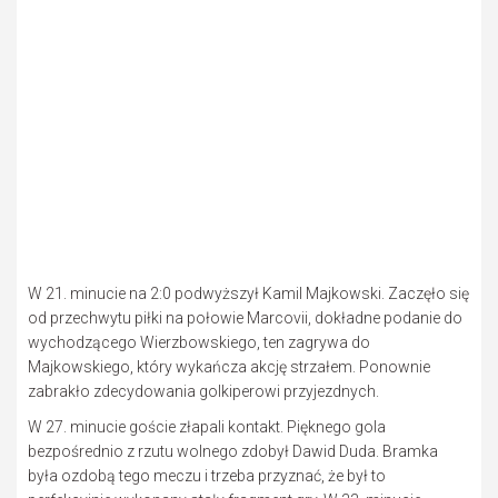
W 21. minucie na 2:0 podwyższył Kamil Majkowski. Zaczęło się
od przechwytu piłki na połowie Marcovii, dokładne podanie do
wychodzącego Wierzbowskiego, ten zagrywa do
Majkowskiego, który wykańcza akcję strzałem. Ponownie
zabrakło zdecydowania golkiperowi przyjezdnych.
W 27. minucie goście złapali kontakt. Pięknego gola
bezpośrednio z rzutu wolnego zdobył Dawid Duda. Bramka
była ozdobą tego meczu i trzeba przyznać, że był to