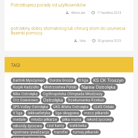
Potrzebujesz porady od użytkowników
WeronJak
17 kwietnia 2024
potrzebny dobry stomatolog lub chirurg stom do usuniecia
8semki pomocy
lidia
30 grudnia 2023
TAGI
KS CK Troszyn
Bartnik Myszyniec
Dorota Gnoza
III liga
Narew Ostrołęka
Kurpik Kadzidło
Mistrzostwa Polski
Nike Ostrołęka
Ogólnopolska Olimpiada Młodzieży
Ostrołęka
Orz Goworowo
Rzekunianka Rzekuń
SPS Volley Ostrołęka
UKS Atleta Ostrołęka
ULKS Ołdaki
V liga
lekkoatletyka
liga okręgowa
mecz piłkarski
medale
młodzi piłkarze
piłka nożna
rekord życiowy
rekordy życiowe
rzut karny
siatkówka
sportowa rywalizacja
transfer
turniej piłkarski