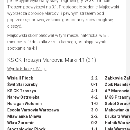
perfekcyjnie wykonany stały fragment gry. W 33. minucie
Troszyn podwyższył na 3:1. Prostopadłe podanie, Majkowski
wyprzedza obrońcę Marcovii i pewnym strzałem pod
poprzeczkę sprawia, że kibice gospodarzy znów mogli się
cieszyć.
Majkowski skompletował w tym meczu hat-tricka: w 81.
minucie trafił do siatki z rzutu karnego, ustalając wynik
spotkania na 4:1.
KS CK Troszyn-Marcovia Marki 4:1 (3:1)
Wyniki 5. kolejki IV ligi:
Wisła II Płock
2-2
Ząbkovia Zą
Świt Staroźreby
0-1
Żbik Nasiels
KS CK Troszyn
4-1
AP Marcovia
Narew Ostrołęka
4-2
MKS Przasn
Huragan Wołomin
1-0
Sokół Seroc
Escola Varsovia Warszawa
3-0
Makowianka
Mławianka Mława
2-2
Drukarz War
Wkra Żuromin
0-3
Hutnik Wars
Stoczniowiec Płock
1-1
Unia Warsza