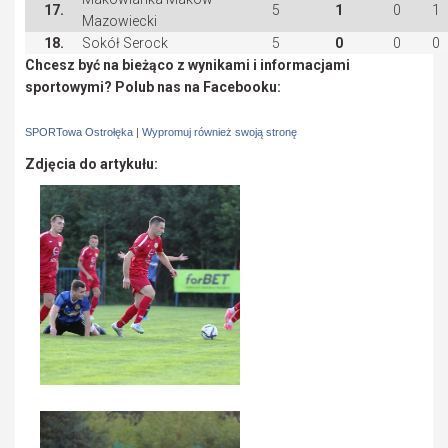
17.
5
1
0
1
Mazowiecki
18.
Sokół Serock
5
0
0
0
Chcesz być na bieżąco z wynikami i informacjami
sportowymi? Polub nas na Facebooku:
SPORTowa Ostrołęka
|
Wypromuj również swoją stronę
Zdjęcia do artykułu: