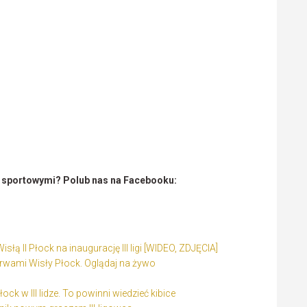
i sportowymi? Polub nas na Facebooku:
słą II Płock na inaugurację III ligi [WIDEO, ZDJĘCIA]
ezerwami Wisły Płock. Oglądaj na żywo
ock w III lidze. To powinni wiedzieć kibice