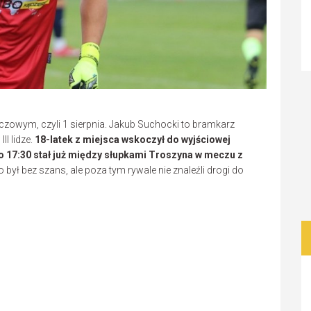
czowym, czyli 1 sierpnia. Jakub Suchocki to bramkarz
I lidze.
18-latek z miejsca wskoczył do wyjściowej
a o 17:30 stał już między słupkami Troszyna w meczu z
o był bez szans, ale poza tym rywale nie znaleźli drogi do