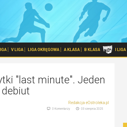
 LIGA
V LIGA
LIGA OKRĘGOWA
A KLASA
B KLASA
I LIG
tki "last minute". Jeden
 debiut
Redakcja eOstroleka.pl
0 Komentarzy
03 sierpnia 2025