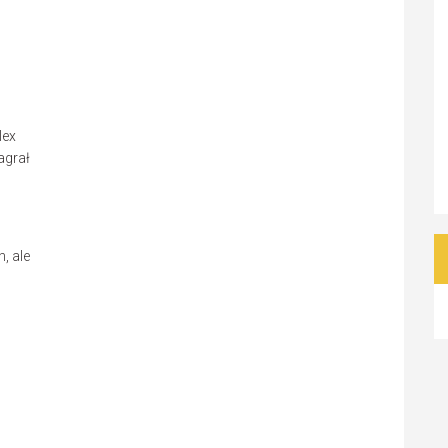
lex
agrał
, ale