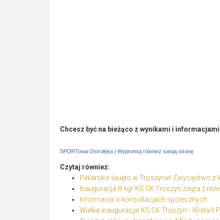
Chcesz być na bieżąco z wynikami i informacjam
SPORTowa Ostrołęka
|
Wypromuj również swoją stronę
Czytaj również:
Piłkarskie święto w Troszynie! Zwycięstwo z Wi
Inauguracja III ligi! KS CK Troszyn zagra z r
Informacja o konsultacjach społecznych
Wielka inauguracja! KS CK Troszyn - Wisła II Pł