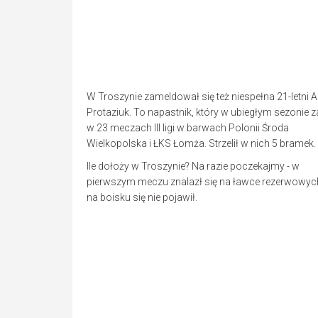
W Troszynie zameldował się też niespełna 21-letni A
Protaziuk. To napastnik, który w ubiegłym sezonie z
w 23 meczach III ligi w barwach Polonii Środa
Wielkopolska i ŁKS Łomża. Strzelił w nich 5 bramek.
Ile dołoży w Troszynie? Na razie poczekajmy - w
pierwszym meczu znalazł się na ławce rezerwowych
na boisku się nie pojawił.