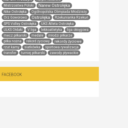
Narew Ostrołęka
Mistrzostwa Polski
Nike Ostrołęka
Ogólnopolska Olimpiada Młodzieży
Ostrołęka
Orz Goworowo
Rzekunianka Rzekuń
SPS Volley Ostrołęka
UKS Atleta Ostrołęka
ULKS Ołdaki
V liga
lekkoatletyka
liga okręgowa
mecz piłkarski
medale
młodzi piłkarze
rekordy życiowe
piłka nożna
rekord życiowy
rzut karny
siatkówka
sportowa rywalizacja
transfer
turniej piłkarski
zawody pływackie
FACEBOOK