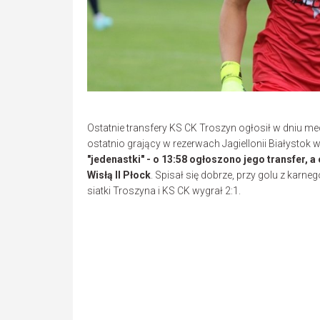
Ostatnie transfery KS CK Troszyn ogłosił w dniu me
ostatnio grający w rezerwach Jagiellonii Białystok w II
"jedenastki" - o 13:58 ogłoszono jego transfer, 
Wisłą II Płock
. Spisał się dobrze, przy golu z karneg
siatki Troszyna i KS CK wygrał 2:1.