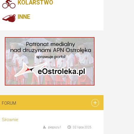
KOLARSTWO
INNE
FORUM
Siłownie
piepszu1
02 lipca 2025