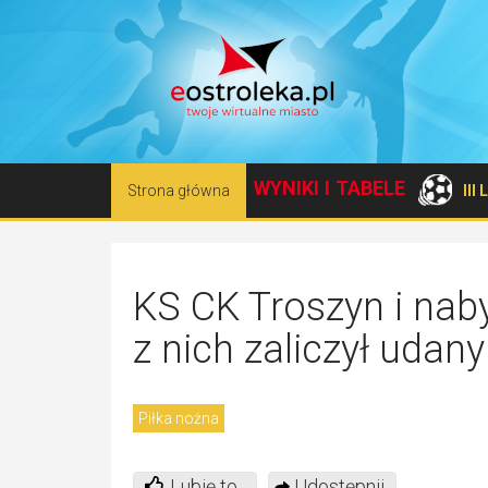
WYNIKI I TABELE
Strona główna
III
KS CK Troszyn i naby
z nich zaliczył udany
Piłka nożna
Lubię to
Udostępnij