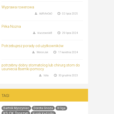
Wyprawa rowerowa
AdRiAnOoO
02 lipca 2025
Piłka Nożna
kluczowski8
29 lipca 2024
Potrzebujesz porady od użytkowników
WeronJak
17 kwietnia 2024
potrzebny dobry stomatolog lub chirurg stom do
usuniecia 8semki pomocy
lidia
30 grudnia 2023
TAGI
Bartnik Myszyniec
Dorota Gnoza
III liga
KS CK Troszyn
Kurpik Kadzidło