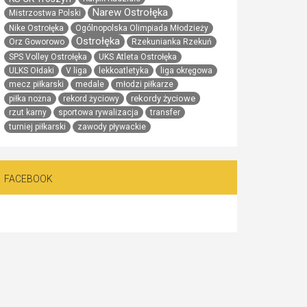
Narew Ostrołęka
Mistrzostwa Polski
Nike Ostrołęka
Ogólnopolska Olimpiada Młodzieży
Ostrołęka
Orz Goworowo
Rzekunianka Rzekuń
SPS Volley Ostrołęka
UKS Atleta Ostrołęka
ULKS Ołdaki
V liga
lekkoatletyka
liga okręgowa
mecz piłkarski
medale
młodzi piłkarze
rekordy życiowe
piłka nożna
rekord życiowy
rzut karny
sportowa rywalizacja
transfer
turniej piłkarski
zawody pływackie
FACEBOOK