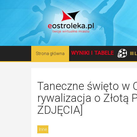
WYNIKI I TABELE
Strona główna
III
Taneczne święto w O
rywalizacja o Złotą
ZDJĘCIA]
Inne