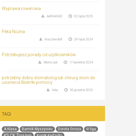
Wyprawa rowerowa
AdRiAnOoO
02 lipca 2025
Piłka Nożna
kluczowski8
29 lipca 2024
Potrzebujesz porady od użytkowników
WeronJak
17 kwietnia 2024
potrzebny dobry stomatolog lub chirurg stom do
usuniecia 8semki pomocy
lidia
30 grudnia 2023
TAGI
A Klasa
Bartnik Myszyniec
Dorota Gnoza
III liga
KS CK Troszyn
Kurpik Kadzidło