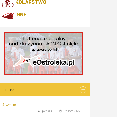
KOLARSTWO
INNE
FORUM
Siłownie
piepszu1
02 lipca 2025