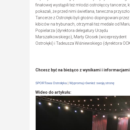
finałowej wystąpili też młodzi ostrołęccy tancerze, 
pokazali, że przed nimi świetlana, taneczna przyszło
Tancerze z Ostrołęki byli głośno dopingowani przez
kibiców na trybunach, otrzymali też medale od Mari
Popielarza (dyrektora delegatury Urzędu
Marszałkowskiego), Marty Głosek (wiceprezydent
Ostrołęki) i Tadeusza Wiśniewskiego (dyrektora OCK
Chcesz być na bieżąco z wynikami i informacjam
SPORTowa Ostrołęka
|
Wypromuj również swoją stronę
Wideo do artykułu: