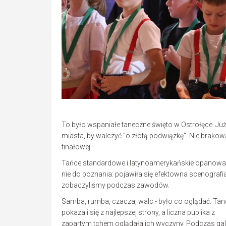
To było wspaniałe taneczne święto w Ostrołęce. Już 
miasta, by walczyć "o złotą podwiązkę". Nie brakow
finałowej.
Tańce standardowe i latynoamerykańskie opanowały 
nie do poznania: pojawiła się efektowna scenografia,
zobaczyliśmy podczas zawodów.
Samba, rumba, czacza, walc - było co oglądać. Tan
pokazali się z najlepszej strony, a liczna publika z
zapartym tchem oglądała ich wyczyny. Podczas gal