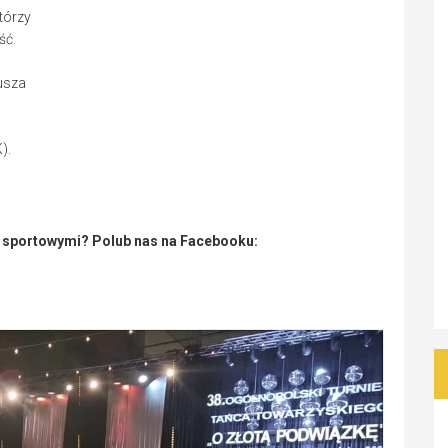
którzy
ść.
usza
).
i sportowymi? Polub nas na Facebooku: