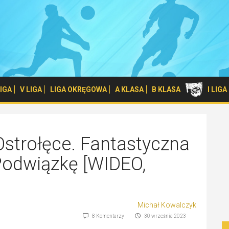
 LIGA
V LIGA
LIGA OKRĘGOWA
A KLASA
B KLASA
I LIG
strołęce. Fantastyczna
 Podwiązkę [WIDEO,
Michał Kowalczyk
8 Komentarzy
30 września 2023