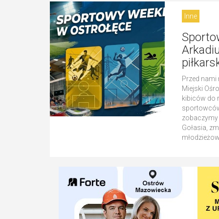
Inne
Sporto
Arkadiu
piłkars
Przed nami 
Miejski Ośr
kibiców do 
sportowców.
zobaczymy m.
Gołasia, z
młodzieżowy