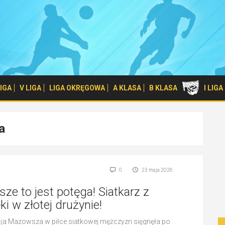
 LIGA
V LIGA
LIGA OKRĘGOWA
A KLASA
B KLASA
I LIG
a
0
23 maja 2026
e to jest potęga! Siatkarz z
ki w złotej drużynie!
ja Mazowsza w piłce siatkowej mężczyzn sięgnęła po