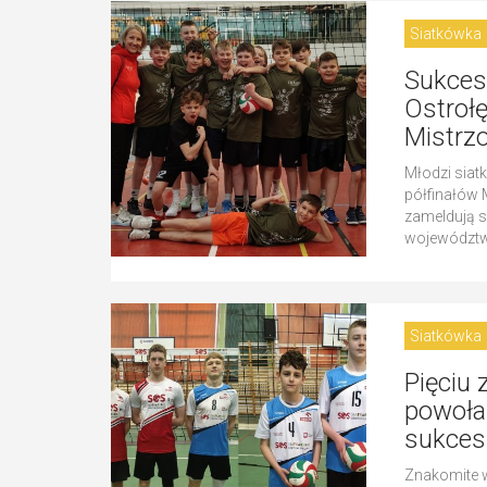
Siatkówka
Sukces
Ostrołę
Mistrz
Młodzi siat
półfinałów 
zameldują s
województw
Siatkówka
Pięciu
powoła
sukces
Znakomite w