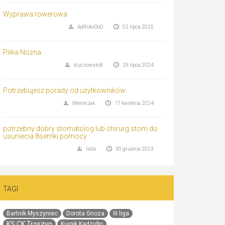
Wyprawa rowerowa
AdRiAnOoO
02 lipca 2025
Piłka Nożna
kluczowski8
29 lipca 2024
Potrzebujesz porady od użytkowników
WeronJak
17 kwietnia 2024
potrzebny dobry stomatolog lub chirurg stom do
usuniecia 8semki pomocy
lidia
30 grudnia 2023
TAGI
Bartnik Myszyniec
Dorota Gnoza
III liga
KS CK Troszyn
Kurpik Kadzidło