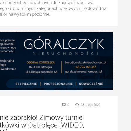
 klubu zostało powołanych do kadr województwa
go - i to w różnych kategoriach wiekowych. To dowód na
szkoli na wysokim poziomie.
0
08 lutego 2026
nie zabrakło! Zimowy turniej
atkówki w Ostrołęce [WIDEO,