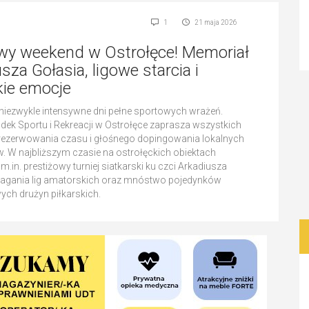
1
21 maja 2026
wy weekend w Ostrołęce! Memoriał
sza Gołasia, ligowe starcia i
kie emocje
niezwykle intensywne dni pełne sportowych wrażeń.
odek Sportu i Rekreacji w Ostrołęce zaprasza wszystkich
rezerwowania czasu i głośnego dopingowania lokalnych
 W najbliższym czasie na ostrołęckich obiektach
in. prestiżowy turniej siatkarski ku czci Arkadiusza
magania lig amatorskich oraz mnóstwo pojedynków
ch drużyn piłkarskich.