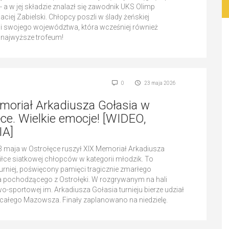
- a w jej składzie znalazł się zawodnik UKS Olimp
ciej Zabielski. Chłopcy poszli w ślady żeńskiej
ji swojego województwa, która wcześniej również
najwyższe trofeum!
0
23 maja 2026
moriał Arkadiusza Gołasia w
ce. Wielkie emocje! [WIDEO,
IA]
 maja w Ostrołęce ruszył XIX Memoriał Arkadiusza
iłce siatkowej chłopców w kategorii młodzik. To
urniej, poświęcony pamięci tragicznie zmarłego
a pochodzącego z Ostrołęki. W rozgrywanym na hali
-sportowej im. Arkadiusza Gołasia turnieju bierze udział
 całego Mazowsza. Finały zaplanowano na niedzielę.