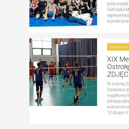
złoty medal 
Ostrołęka Ma
reprezentac
wywalczyła 
Siatkówka
XIX Me
Ostrołę
ZDJĘC
W sobotę 23
Gołasia w p
wyjątkowy t
olimpijczyk
widowiskowo
12 drużyn z