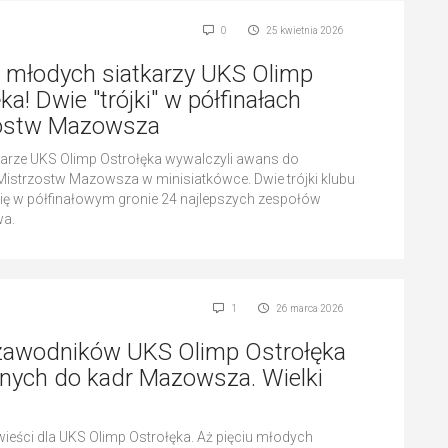
0
25 kwietnia 2026
 młodych siatkarzy UKS Olimp
ka! Dwie "trójki" w półfinałach
ostw Mazowsza
karze UKS Olimp Ostrołęka wywalczyli awans do
Mistrzostw Mazowsza w minisiatkówce. Dwie trójki klubu
ię w półfinałowym gronie 24 najlepszych zespołów
a.
1
26 marca 2026
 zawodników UKS Olimp Ostrołęka
nych do kadr Mazowsza. Wielki
ieści dla UKS Olimp Ostrołęka. Aż pięciu młodych