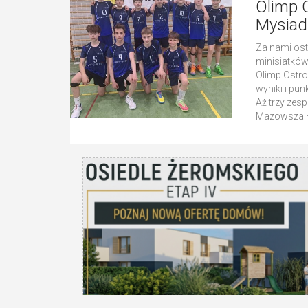
Olimp 
Mysiadl
Za nami ost
minisiatków
Olimp Ostro
wyniki i pu
Aż trzy zes
Mazowsza – 