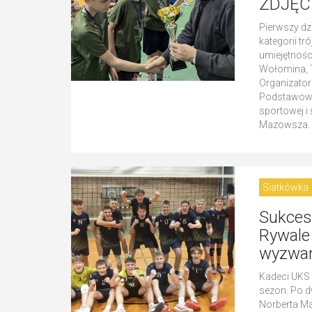
ZDJĘC
Pierwszy dz
kategorii tr
umiejętnoś
Wołomina, T
Organizatora
Podstawowa 
sportowej i
Mazowsza.
Siatkówka
Sukces
Rywale 
wyzwan
Kadeci UKS 
sezon. Po d
Norberta Ma