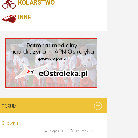
KOLARSTWO
INNE
FORUM
Siłownie
piepszu1
02 lipca 2025