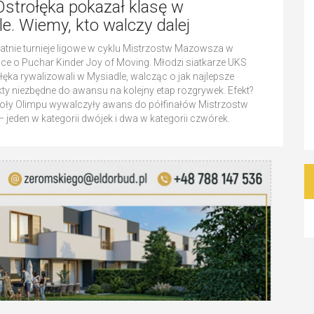
Ostrołęka pokazał klasę w
e. Wiemy, kto walczy dalej
atnie turnieje ligowe w cyklu Mistrzostw Mazowsza w
ce o Puchar Kinder Joy of Moving. Młodzi siatkarze UKS
łęka rywalizowali w Mysiadle, walcząc o jak najlepsze
nkty niezbędne do awansu na kolejny etap rozgrywek. Efekt?
poły Olimpu wywalczyły awans do półfinałów Mistrzostw
jeden w kategorii dwójek i dwa w kategorii czwórek.