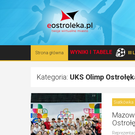
WYNIKI I TABELE
Strona główna
III
Kategoria:
UKS Olimp Ostrołęk
Siatkówka
Mazowsz
Ostrołę
Reprezentac