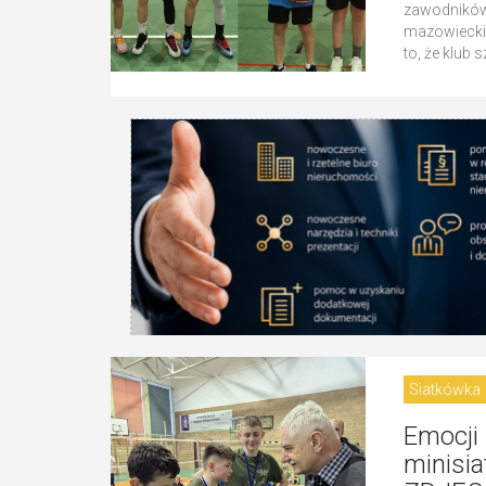
zawodników
mazowieckie
to, że klub 
Siatkówka
Emocji 
minisi