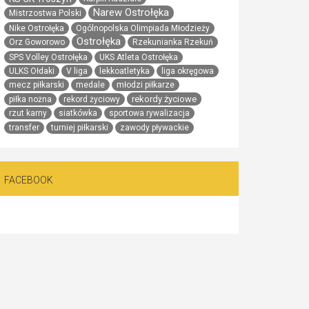
Narew Ostrołęka
Mistrzostwa Polski
Nike Ostrołęka
Ogólnopolska Olimpiada Młodzieży
Ostrołęka
Orz Goworowo
Rzekunianka Rzekuń
SPS Volley Ostrołęka
UKS Atleta Ostrołęka
ULKS Ołdaki
V liga
lekkoatletyka
liga okręgowa
mecz piłkarski
medale
młodzi piłkarze
rekordy życiowe
piłka nożna
rekord życiowy
rzut karny
siatkówka
sportowa rywalizacja
transfer
turniej piłkarski
zawody pływackie
FACEBOOK