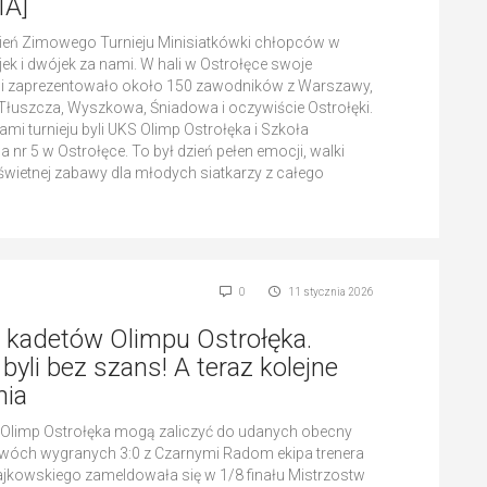
IA]
ień Zimowego Turnieju Minisiatkówki chłopców w
ójek i dwójek za nami. W hali w Ostrołęce swoje
ci zaprezentowało około 150 zawodników z Warszawy,
łuszcza, Wyszkowa, Śniadowa i oczywiście Ostrołęki.
mi turnieju byli UKS Olimp Ostrołęka i Szkoła
nr 5 w Ostrołęce. To był dzień pełen emocji, walki
 świetnej zabawy dla młodych siatkarzy z całego
0
11 stycznia 2026
 kadetów Olimpu Ostrołęka.
byli bez szans! A teraz kolejne
ia
Olimp Ostrołęka mogą zaliczyć do udanych obecny
wóch wygranych 3:0 z Czarnymi Radom ekipa trenera
jkowskiego zameldowała się w 1/8 finału Mistrzostw