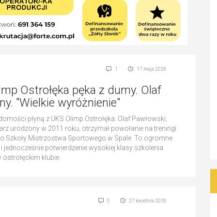
1
17 maja 2026
imp Ostrołęka pęka z dumy. Olaf
y. "Wielkie wyróżnienie"
domości płyną z UKS Olimp Ostrołęka. Olaf Pawłowski,
arz urodzony w 2011 roku, otrzymał powołanie na treningi
o Szkoły Mistrzostwa Sportowego w Spale. To ogromne
 i jednocześnie potwierdzenie wysokiej klasy szkolenia
 ostrołęckim klubie.
0
27 kwietnia 2026